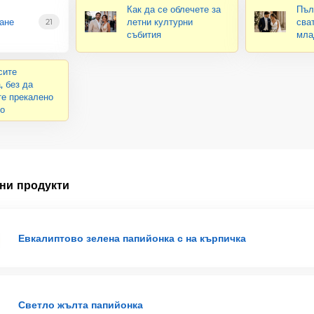
Как да се облечете за
Пъл
ане
летни културни
сва
21
събития
мла
сите
, без да
те прекалено
о
ни продукти
Евкалиптово зелена папийонка с на кърпичка
Светло жълта папийонка