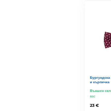
Бургундска 
и кърпичка
Външен скл
вас
23 €