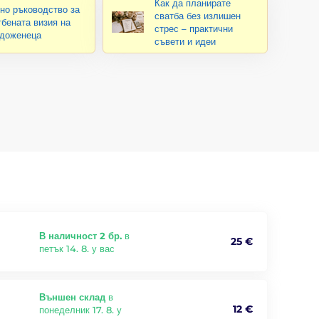
Как да планирате
но ръководство за
сватба без излишен
тбената визия на
стрес – практични
доженеца
съвети и идеи
В наличност 2 бр.
в
25 €
петък 14. 8. у вас
Външен склад
в
12 €
понеделник 17. 8. у