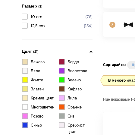
Размер
(2)
10 cm
(76)
12,5 cm
(154)
Цвят
(21)
Бежово
Бордо
Сортирай по:
П
Бяло
Виолетово
Жълто
Зелено
В менюто има 
Златен
Кафяво
Кремав цвят
Лила
Ние показваме 1-
Многоцветен
Оранже
Розово
Сив
Синьо
Сребрист
цвят