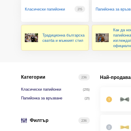
Класически папийонки
Папийонка за връзв
215
Как да но
Традиционна българска
папийонка
сватба и мъжкият стил
изглежда
официалн
Категории
Най-продава
236
Класически папийонки
(215)
Папийонка за връзване
(21)
Филтър
236