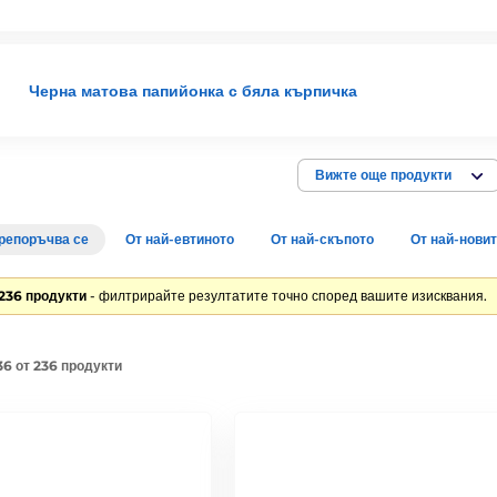
Черна матова папийонка с бяла кърпичка
Вижте още продукти
репоръчва се
От най-евтиното
От най-скъпото
От най-нови
236 продукти
- филтрирайте резултатите точно според вашите изисквания.
36 от 236 продукти