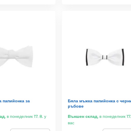
а папийонка за
Бяла мъжка папийонка с черн
ръбове
ад
,
в понеделник 17. 8. у
Външен склад
,
в понеделник 17.
вас