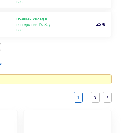
вас
Външен склад
в
23 €
понеделник 17. 8. у
вас
те
…
1
7