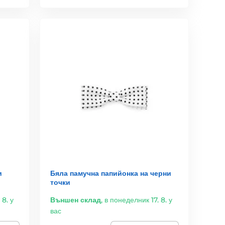
и
Бяла памучна папийонка на черни
точки
 8. у
Външен склад
,
в понеделник 17. 8. у
вас