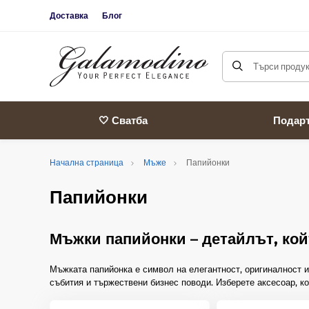
Доставка
Блог
Търси продукт
🤍 Сватба
Подар
Начална страница
Мъже
Папийонки
Папийонки
Мъжки папийонки – детайлът, ко
Мъжката папийонка е символ на елегантност, оригиналност 
събития и тържествени бизнес поводи. Изберете аксесоар, ко