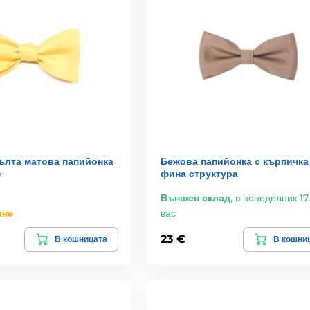
ълта матова папийонка
Бежова папийонка с кърпичка
е
фина структура
Външен склад
,
в понеделник 17.
ане
вас
23 €
В кошницата
В кошни