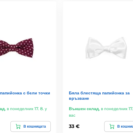
папийонка с бели точки
Бяла блестяща папийонка за
връзване
ад
,
в понеделник 17. 8. у
Външен склад
,
в понеделник 17.
вас
33 €
В кошницата
В кошни