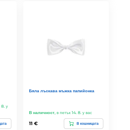
Бяла лъскава мъжка папийонка
 8. у
В наличност
,
в петък 14. 8. у вас
11 €
цата
В кошницата