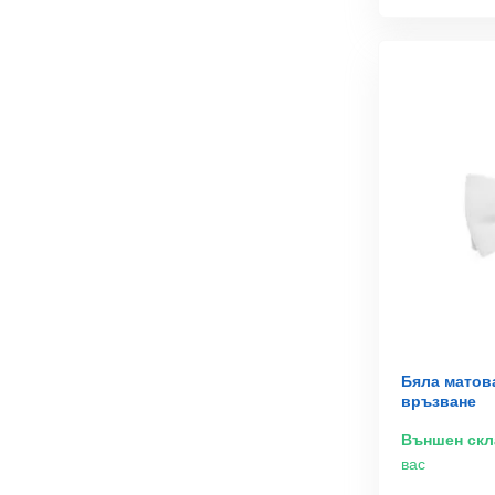
Бяла матов
връзване
Външен скл
вас