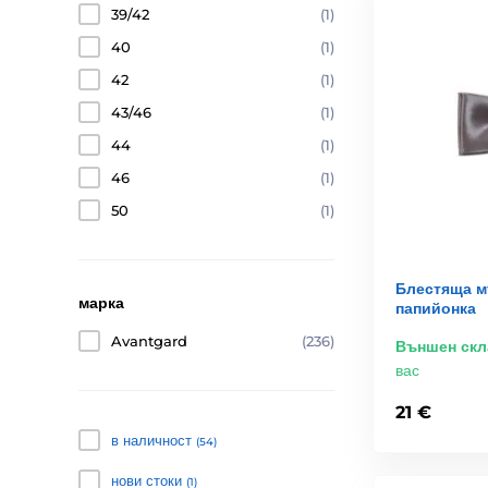
39/42
(1)
40
(1)
42
(1)
43/46
(1)
44
(1)
46
(1)
50
(1)
Блестяща м
марка
папийонка
Avantgard
(236)
Външен скл
вас
21 €
в наличност
(54)
нови стоки
(1)