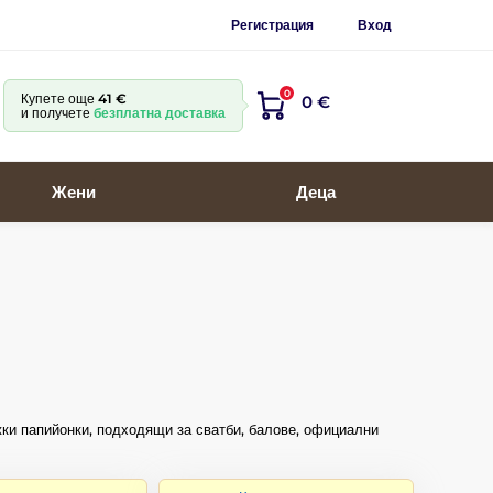
Регистрация
Вход
0
Купете още
41 €
0 €
и получете
безплатна доставка
Жени
Деца
жки папийонки, подходящи за сватби, балове, официални