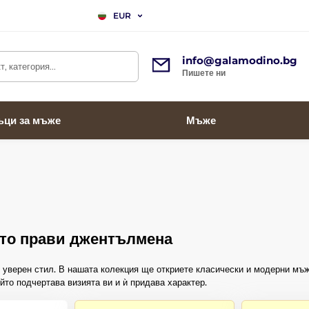
EUR
info@galamodino.bg
, категория...
Пишете ни
ъци за мъже
Мъже
йто прави джентълмена
и уверен стил. В нашата колекция ще откриете класически и модерни мъ
йто подчертава визията ви и ѝ придава характер.