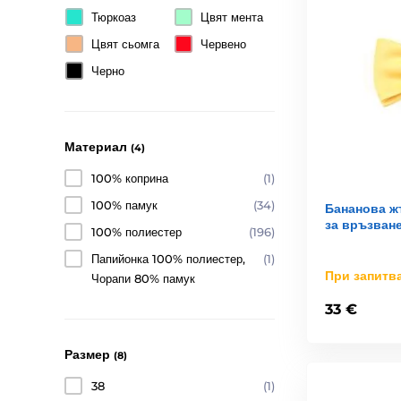
Тюркоаз
Цвят мента
Цвят сьомга
Червено
Черно
Материал
(4)
100% коприна
(1)
100% памук
(34)
Бананова ж
за връзван
100% полиестер
(196)
Папийонка 100% полиестер,
(1)
При запитв
Чорапи 80% памук
33 €
Размер
(8)
38
(1)