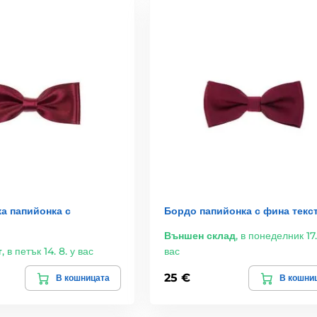
а папийонка с
Бордо папийонка с фина текс
Външен склад
,
в понеделник 17.
т
,
в петък 14. 8. у вас
вас
25 €
В кошницата
В кошни