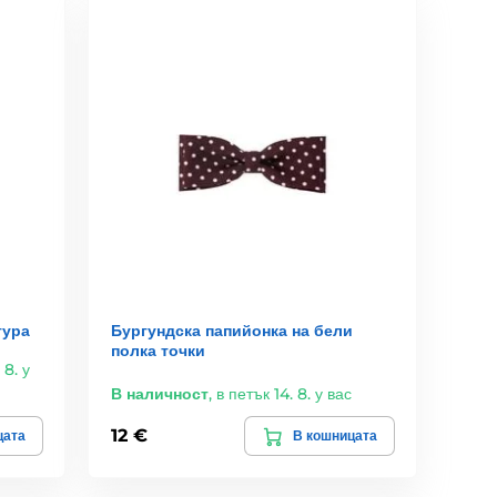
тура
Бургундска папийонка на бели
полка точки
 8. у
В наличност
,
в петък 14. 8. у вас
12 €
цата
В кошницата