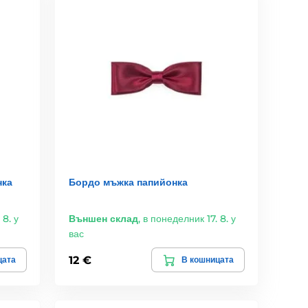
нка
Бордо мъжка папийонка
 8. у
Външен склад
,
в понеделник 17. 8. у
вас
12 €
цата
В кошницата