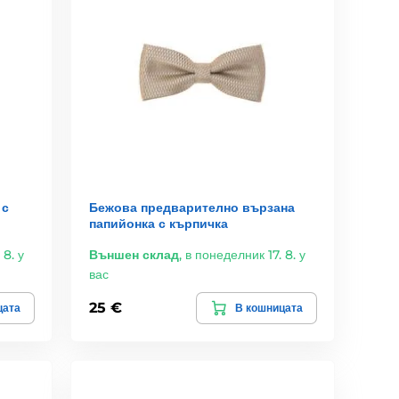
 с
Бежова предварително вързана
папийонка с кърпичка
 8. у
Външен склад
,
в понеделник 17. 8. у
вас
25 €
цата
В кошницата