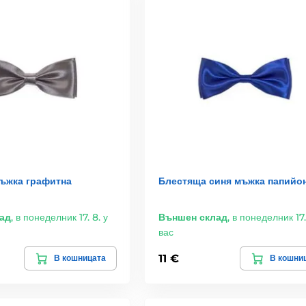
ъжка графитна
Блестяща синя мъжка папийо
ад
,
в понеделник 17. 8. у
Външен склад
,
в понеделник 17.
вас
11 €
В кошницата
В кошни