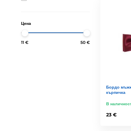
Цена
11 €
50 €
Бордо мъжк
кърпичка
В наличнос
23 €