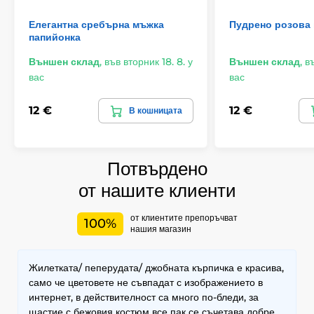
Елегантна сребърна мъжка
Пудрено розова
папийонка
Външен склад
,
във вторник 18. 8. у
Външен склад
,
въ
вас
вас
12 €
12 €
В кошницата
Потвърдено
от нашите клиенти
от клиентите препоръчват
100%
нашия магазин
Жилетката/ пеперудата/ джобната кърпичка е красива,
само че цветовете не съвпадат с изображението в
интернет, в действителност са много по-бледи, за
щастие с бежовия костюм все пак се съчетава добре