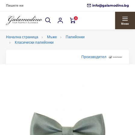
info@galamodino.bg
Пишете ни
0
Меню
Начална страница
Мъже
Папийонки
Класически папийонки
Производител