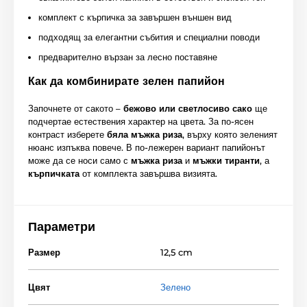
комплект с кърпичка за завършен външен вид
подходящ за елегантни събития и специални поводи
предварително вързан за лесно поставяне
Как да комбинирате зелен папийон
Започнете от сакото –
бежово или светлосиво сако
ще
подчертае естествения характер на цвета. За по-ясен
контраст изберете
бяла мъжка риза
, върху която зеленият
нюанс изпъква повече. В по-лежерен вариант папийонът
може да се носи само с
мъжка риза
и
мъжки тиранти
, а
кърпичката
от комплекта завършва визията.
Параметри
Размер
12,5 cm
Цвят
Зелено