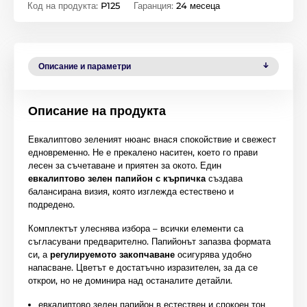
Код на продукта:
P125
Гаранция:
24 месеца
Описание и параметри
Описание на продукта
Евкалиптово зеленият нюанс внася спокойствие и свежест
едновременно. Не е прекалено наситен, което го прави
лесен за съчетаване и приятен за окото. Един
евкалиптово зелен папийон с кърпичка
създава
балансирана визия, която изглежда естествено и
подредено.
Комплектът улеснява избора – всички елементи са
съгласувани предварително. Папийонът запазва формата
си, а
регулируемото закопчаване
осигурява удобно
напасване. Цветът е достатъчно изразителен, за да се
открои, но не доминира над останалите детайли.
евкалиптово зелен папийон в естествен и спокоен тон