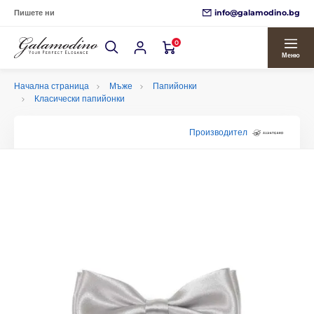
info@galamodino.bg
Пишете ни
0
Меню
Начална страница
Мъже
Папийонки
Класически папийонки
Производител