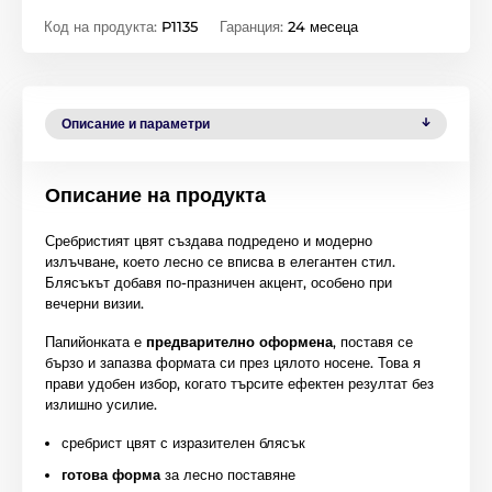
Код на продукта:
P1135
Гаранция:
24 месеца
Описание и параметри
Описание на продукта
Сребристият цвят създава подредено и модерно
излъчване, което лесно се вписва в елегантен стил.
Блясъкът добавя по-празничен акцент, особено при
вечерни визии.
Папийонката е
предварително оформена
, поставя се
бързо и запазва формата си през цялото носене. Това я
прави удобен избор, когато търсите ефектен резултат без
излишно усилие.
сребрист цвят с изразителен блясък
готова форма
за лесно поставяне