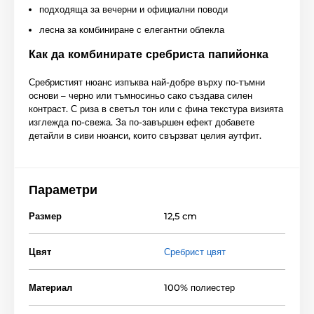
подходяща за вечерни и официални поводи
лесна за комбиниране с елегантни облекла
Как да комбинирате сребриста папийонка
Сребристият нюанс изпъква най-добре върху по-тъмни
основи – черно или тъмносиньо сако създава силен
контраст. С риза в светъл тон или с фина текстура визията
изглежда по-свежа. За по-завършен ефект добавете
детайли в сиви нюанси, които свързват целия аутфит.
Параметри
Размер
12,5 cm
Цвят
Сребрист цвят
Материал
100% полиестер