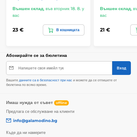
Външен склад
,
във вторник 18. 8. у
Външен склад
,
въ
вас
вас
23 €
21 €
В кошницата
Абонирайте се за бюлетина
Напишете своя имейл тук
Вход
Вашите
данните са в безопасност при нас
и можете да се отпишете от
бюлетина по всяко време.
Имаш нужда от съвет
offline
Предлага се обслужване на клиенти
info@galamodino.bg
Къде да ни намерите