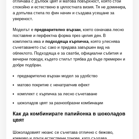
отличава с дълбок цвят и матова повърхност, която стои
спокойно и естествено в цялостната визия. Тя не доминира,
а допълва стила по фин начин и създава усещане за
увереност.
Моделът е
предварително вързан
, което означава лесно
поставяне и перфектна форма през целия ден. В
комплекта има и
подходяща кърпичка
, която улеснява
съчетаването със сако и придава завършен вид на
облеклото. Подходяща е за сватби, официални събития и
вечерни поводи, където стилът трябва да бъде премерен и
добре подбран.
предварително вързан модел за удобство
матово покритие с ненатрапчив ефект
комплект с кърпичка за лесно съчетаване
шоколадов цвят за разнообразни комбинации
Как да комбинирате папийонка в шоколадов
цвят
Шоколадовият нюанс се съчетава отлично с бежово,
кремаво и други естествени тонове, като създава