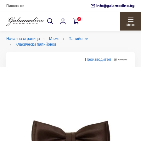
info@galamodino.bg
Пишете ни
0
Меню
Начална страница
Мъже
Папийонки
Класически папийонки
Производител