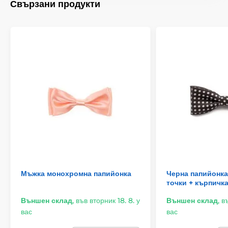
Свързани продукти
Мъжка монохромна папийонка
Черна папийонка
точки + кърпичк
Външен склад
,
във вторник 18. 8. у
Външен склад
,
въ
вас
вас