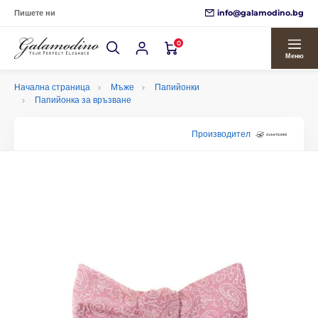
info@galamodino.bg
Пишете ни
0
Меню
Начална страница
Мъже
Папийонки
Папийонка за връзване
Производител