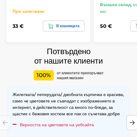
Външен склад
,
въ
При запитване
вас
33 €
50 €
В кошницата
Потвърдено
от нашите клиенти
от клиентите препоръчват
100%
нашия магазин
Жилетката/ пеперудата/ джобната кърпичка е красива,
само че цветовете не съвпадат с изображението в
интернет, в действителност са много по-бледи, за
щастие с бежовия костюм все пак се съчетава добре
Верността на цветовете на уебсайта