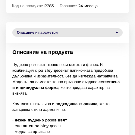
Код на продукта:
P283
Гаранция:
24 месеца
Описание и параметри
Описание на продукта
Пудрено розовият нюанс носи мекота и финес. В
комбинация с paisley десенът папийонката придобива
дълбочина и изразителност, без да изглежда натрапчива.
Моделът за самостоятелно връзване създава
естествена
и индивидуална форма
, която придава характер на
визията.
Комплектът включва и
подходяща кърпичка
, която
завършва стила хармонично.
•
нежен пудрено розов цвят
• елегантен paisley десен
• модел за връзване