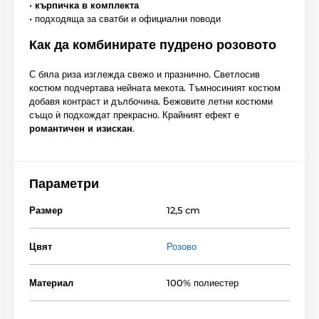
•
кърпичка в комплекта
• подходяща за сватби и официални поводи
Как да комбинирате пудрено розовото
С бяла риза изглежда свежо и празнично. Светлосив
костюм подчертава нейната мекота. Тъмносиният костюм
добавя контраст и дълбочина. Бежовите летни костюми
също ѝ подхождат прекрасно. Крайният ефект е
романтичен и изискан
.
Параметри
Размер
12,5 cm
Цвят
Розово
Материал
100% полиестер