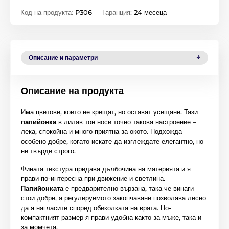
Код на продукта:
P306
Гаранция:
24 месеца
Описание и параметри
Описание на продукта
Има цветове, които не крещят, но оставят усещане. Тази
папийонка
в лилав тон носи точно такова настроение –
лека, спокойна и много приятна за окото. Подхожда
особено добре, когато искате да изглеждате елегантно, но
не твърде строго.
Фината текстура придава дълбочина на материята и я
прави по-интересна при движение и светлина.
Папийонката
е предварително вързана, така че винаги
стои добре, а регулируемото закопчаване позволява лесно
да я нагласите според обиколката на врата. По-
компактният размер я прави удобна както за мъже, така и
за момчета.