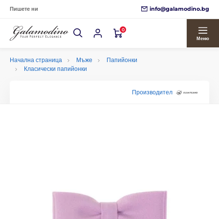
info@galamodino.bg
Пишете ни
0
Меню
Начална страница
Мъже
Папийонки
Класически папийонки
Производител