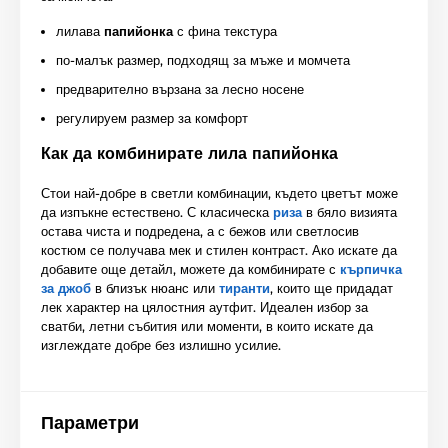
лилава
папийонка
с фина текстура
по-малък размер, подходящ за мъже и момчета
предварително вързана за лесно носене
регулируем размер за комфорт
Как да комбинирате лила папийонка
Стои най-добре в светли комбинации, където цветът може
да изпъкне естествено. С класическа
риза
в бяло визията
остава чиста и подредена, а с бежов или светлосив
костюм се получава мек и стилен контраст. Ако искате да
добавите още детайл, можете да комбинирате с
кърпичка
за джоб
в близък нюанс или
тиранти
, които ще придадат
лек характер на цялостния аутфит. Идеален избор за
сватби, летни събития или моменти, в които искате да
изглеждате добре без излишно усилие.
Параметри