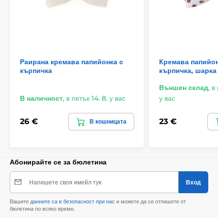
Раирана кремава папийонка с
Кремава папийон
кърпичка
кърпичка, шарка
Външен склад
,
в
В наличност
,
в петък 14. 8. у вас
у вас
26 €
23 €
В кошницата
Абонирайте се за бюлетина
Напишете своя имейл тук
Вход
Вашите
данните са в безопасност при нас
и можете да се отпишете от
бюлетина по всяко време.