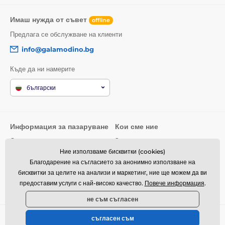
Имаш нужда от съвет
offline
Предлага се обслужване на клиенти
info@galamodino.bg
Къде да ни намерите
български
Информация за пазаруване
Кои сме ние
Общи условия
За нас
Ние използваме бисквитки (cookies)
Доставка
Контактни данни
Благодарение на съгласието за анонимно използване на
Връщане на стоки и рекламации
Партньорство с Galamodino
бисквитки за целите на анализи и маркетинг, ние ще можем да ви
предоставим услуги с най-високо качество.
Повече информация
.
Политика за поверителност
не съм съгласен
съгласен съм
© 2026 www.galamodino.bg ⦁ Техническо решение
SIMPLIA.cz