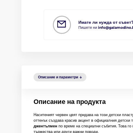
Имате ли нужда от съвет
Пишете ни
info@galamodino.
Описание и параметри
Описание на продукта
Наситеният червен цвят придава на този детски пласт
оттенък създава красив акцент в официалния детски 
джентълмен
по време на специални събития. Това го 
тържества или други важни поводи.