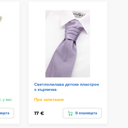
Светлолилава детски пластрон
Кр
с кърпичка
къ
. у вас
При запитване
Пр
17 €
17
ицата
В кошницата