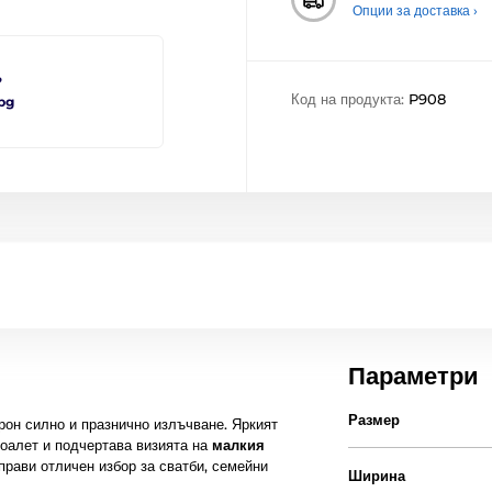
Опции за доставка ›
?
Код на продукта:
P908
bg
Параметри
Размер
рон силно и празнично излъчване. Яркият
тоалет и подчертава визията на
малкия
прави отличен избор за сватби, семейни
Ширина