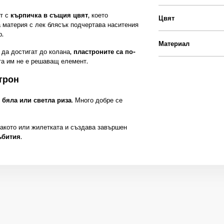
кт с
кърпичка в същия цвят
, което
Цвят
а материя с лек блясък подчертава наситения
р.
Материал
 да достигат до колана,
пластроните са по-
ата им не е решаващ елемент.
трон
с
бяла или светла риза
. Много добре се
акото или жилетката и създава завършен
ъбития
.