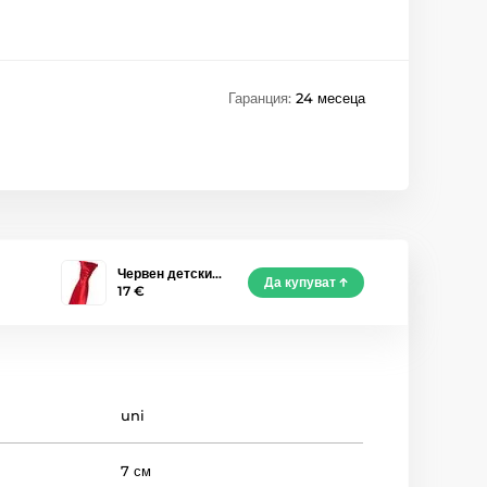
Гаранция:
24 месеца
Червен детски…
Да купуват
17 €
uni
7 см