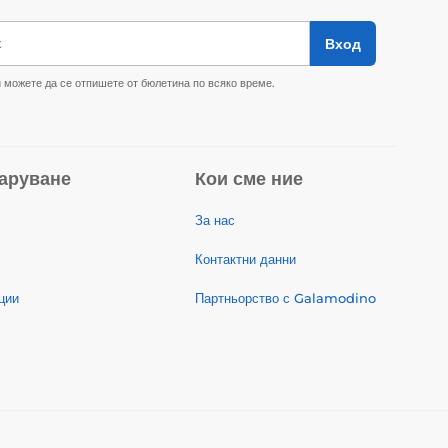
к
Вход
 можете да се отпишете от бюлетина по всяко време.
аруване
Кои сме ние
За нас
Контактни данни
ции
Партньорство с Galamodino