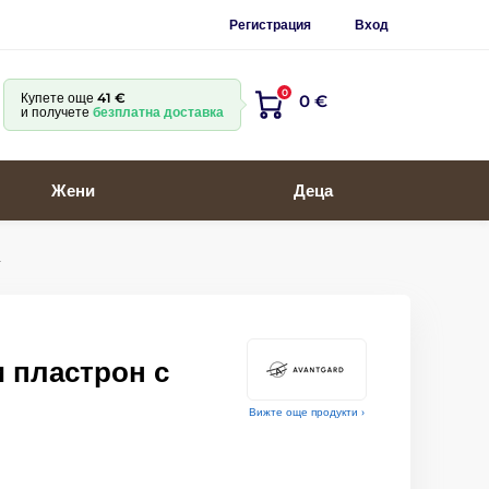
Регистрация
Вход
0
Купете още
41 €
0 €
и получете
безплатна доставка
Жени
Деца
а
и пластрон с
Вижте още продукти ›