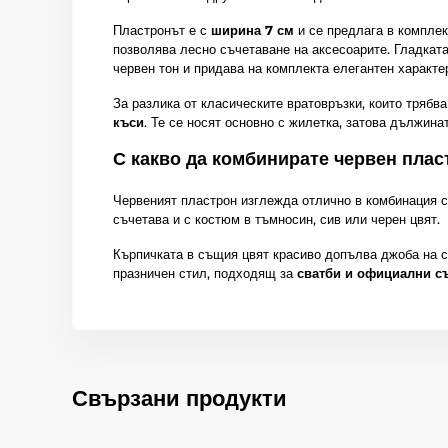
Пластронът е с
ширина 7 см
и се предлага в компле
позволява лесно съчетаване на аксесоарите. Гладкат
червен тон и придава на комплекта елегантен характе
За разлика от класическите вратовръзки, които трябва
къси
. Те се носят основно с жилетка, затова дължин
С какво да комбинирате червен плас
Червеният пластрон изглежда отлично в комбинация 
съчетава и с костюм в тъмносин, сив или черен цвят.
Кърпичката в същия цвят красиво допълва джоба на с
празничен стил, подходящ за
сватби и официални с
Свързани продукти