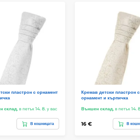
тски пластрон с орнамент
Кремав детски пластрон с
ичка
орнамент и кърпичка
н склад
,
в петък 14. 8. у вас
Външен склад
,
в петък 14. 8
16 €
В кошницата
В кошн