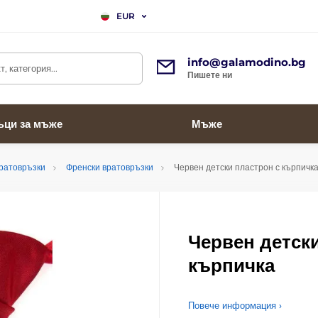
EUR
info@galamodino.bg
, категория...
Пишете ни
ъци за мъже
Мъже
вратовръзки
Френски вратовръзки
Червен детски пластрон с кърпичк
Червен детск
кърпичка
Повече информация ›