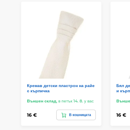
Кремав детски пластрон на райе
Бял де
с кърпичка
и кърп
Външен склад
,
в петък 14. 8. у вас
Външе
16 €
16 €
В кошницата