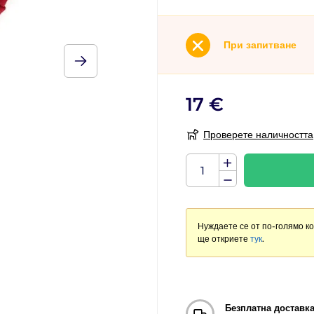
При запитване
17 €
Проверете наличността
Нуждаете се от по-голямо к
ще откриете
тук
.
Безплатна доставк