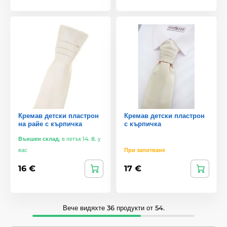
Кремав детски пластрон
Кремав детски пластрон
на райе с кърпичка
с кърпичка
Външен склад
,
в петък 14. 8. у
вас
При запитване
16 €
17 €
Вече видяхте 36 продукти от 54.