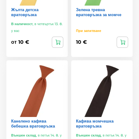
Жълта детска
Зелена тревна
вратовръзка
вратовръзка за момче
В наличност
,
в четвъртък 13. 8.
у вас
При запитване
от 10 €
10 €
Канелено кафява
Кафява момчешка
бебешка вратовръзка
вратовръзка
Външен склад
,
в петък 14. 8. у
Външен склад
,
в петък 14. 8. у