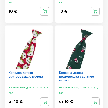
вас
вас
10 €
10 €
Коледна детска
Коледна детска
вратовръзка с мечета
вратовръзка със зимен
мотив
Външен склад
,
в петък 14. 8. у
Външен склад
,
в петък 14. 8. у
вас
вас
от 10 €
от 10 €