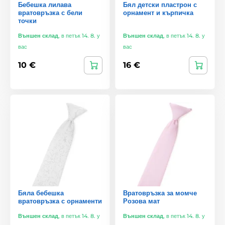
Бебешка лилава
Бял детски пластрон с
вратовръзка с бели
орнамент и кърпичка
точки
Външен склад
,
в петък 14. 8. у
Външен склад
,
в петък 14. 8. у
вас
вас
10 €
16 €
Бяла бебешка
Вратовръзка за момче
вратовръзка с орнаменти
Розова мат
Външен склад
,
в петък 14. 8. у
Външен склад
,
в петък 14. 8. у