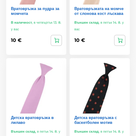
Вратовръзка за пудра за
Вратовръзката на момче
момчета
от слонова кост лъскава
В наличност
,
в четвъртък 13. 8.
Външен склад
,
в петък 14. 8. у
у вас
вас
10 €
10 €
Детска вратовръзка в
Детска вратовръзка с
лилаво
баскетболен мотив
Външен склад
,
в петък 14. 8. у
Външен склад
,
в петък 14. 8. у