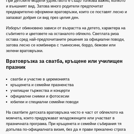
При детските модели удобството е също толкова важно, колкото
и външният вид. Затова много родители предпочитат
предварително оформени вратовръзки, които се поставят лесно и
запазват добрия си вид през целия ден.
Изборът обикновено зависи от възрастта на детето, характера на
събитието и цветовете на останалото облекло. Светлата риза
остава сред най-предпочитаните решения за официални поводи,
затова лесно се комбинира с тъмносини, бордо, бежови или
зелени вратовръзки.
Вратовръзка за сватба, кръщене или училищен
празник
сватби и участие в церемонията
кръщенета и семейни празненства
училищни тържества и концерти
официални снимки и фотосесии
юбилеи и специални семейни поводи
На сватбите детската вратовръзка често е част от облеклото на
момчета, които придружават младоженците или участват в
празничната програма. При кръщенета и семейни събирания тя
допълва по-официалната визия, без да я прави прекалено строга