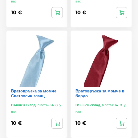
вас
вас
10 €
10 €
Вратовръзка за момче
Вратовръзка за момче в
Светлосин гланц
бордо
Външен склад
,
в петък 14. 8. у
Външен склад
,
в петък 14. 8. у
вас
вас
10 €
10 €