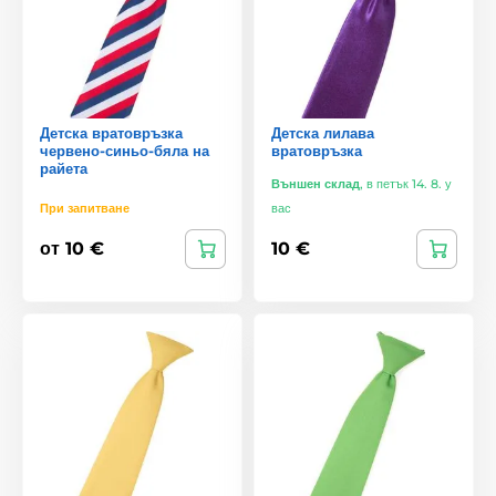
Детска вратовръзка
Детска лилава
червено-синьо-бяла на
вратовръзка
райета
Външен склад
,
в петък 14. 8. у
При запитване
вас
от 10 €
10 €