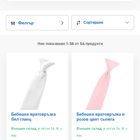
Сортиране
Филтър
Ние показваме 1-36 от 54 продукти
Бебешка вратовръзка
Бебешка вратовръзка в
бял гланц
розов цвят сьомга
Външен склад
,
в петък 14. 8. у
Външен склад
,
в петък 14. 8. у
вас
вас