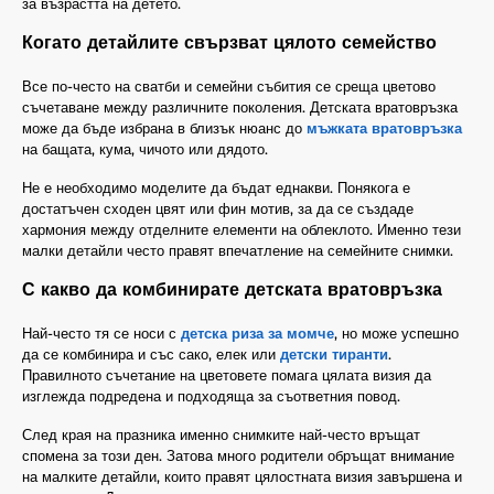
за възрастта на детето.
Когато детайлите свързват цялото семейство
Все по-често на сватби и семейни събития се среща цветово
съчетаване между различните поколения. Детската вратовръзка
може да бъде избрана в близък нюанс до
мъжката вратовръзка
на бащата, кума, чичото или дядото.
Не е необходимо моделите да бъдат еднакви. Понякога е
достатъчен сходен цвят или фин мотив, за да се създаде
хармония между отделните елементи на облеклото. Именно тези
малки детайли често правят впечатление на семейните снимки.
С какво да комбинирате детската вратовръзка
Най-често тя се носи с
детска риза за момче
, но може успешно
да се комбинира и със сако, елек или
детски тиранти
.
Правилното съчетание на цветовете помага цялата визия да
изглежда подредена и подходяща за съответния повод.
След края на празника именно снимките най-често връщат
спомена за този ден. Затова много родители обръщат внимание
на малките детайли, които правят цялостната визия завършена и