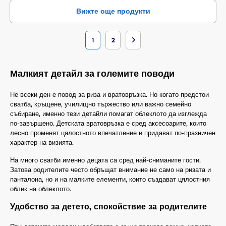
Вижте още продукти
1
2
Малкият детайл за големите поводи
Не всеки ден е повод за риза и вратовръзка. Но когато предстои
сватба, кръщене, училищно тържество или важно семейно
събиране, именно тези детайли помагат облеклото да изглежда
по-завършено. Детската вратовръзка е сред аксесоарите, които
лесно променят цялостното впечатление и придават по-празничен
характер на визията.
На много сватби именно децата са сред най-сниманите гости.
Затова родителите често обръщат внимание не само на ризата и
панталона, но и на малките елементи, които създават цялостния
облик на облеклото.
Удобство за детето, спокойствие за родителите