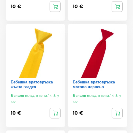
10 €
10 €
Бебешка вратовръзка
Бебешка вратовръзка
жълта гладка
матово червено
Външен склад
,
в петък 14. 8. у
Външен склад
,
в петък 14. 8. у
вас
вас
10 €
10 €