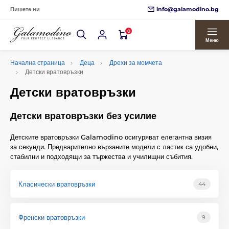
info@galamodino.bg
Пишете ни
0
Меню
Начална страница
Деца
Дрехи за момчета
Детски вратовръзки
Детски вратовръзки
Детски вратовръзки без усилие
Детските вратовръзки Galamodino осигуряват елегантна визия
за секунди. Предварително вързаните модели с ластик са удобни,
стабилни и подходящи за тържества и училищни събития.
Класически вратовръзки
44
Френски вратовръзки
9