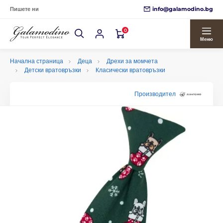
info@galamodino.bg
Пишете ни
0
Меню
Начална страница
Деца
Дрехи за момчета
Детски вратовръзки
Класически вратовръзки
Производител