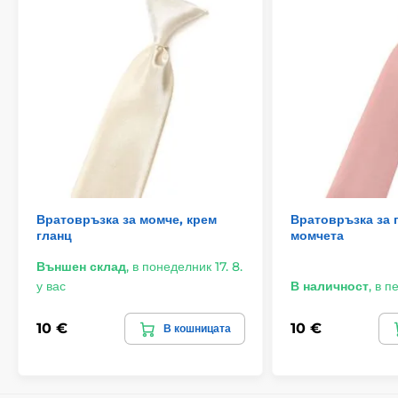
Вратовръзка за момче, крем
Вратовръзка за 
гланц
момчета
Външен склад
,
в понеделник 17. 8.
у вас
В наличност
,
в пе
10 €
10 €
В кошницата