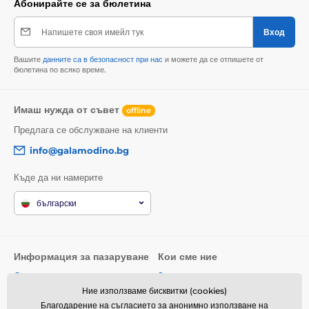
Абонирайте се за бюлетина
Напишете своя имейл тук
Вход
Вашите
данните са в безопасност при нас
и можете да се отпишете от
бюлетина по всяко време.
Имаш нужда от съвет
offline
Предлага се обслужване на клиенти
info@galamodino.bg
Къде да ни намерите
български
Информация за пазаруване
Кои сме ние
Общи условия
За нас
Ние използваме бисквитки (cookies)
Доставка
Контактни данни
Благодарение на съгласието за анонимно използване на