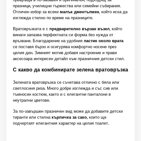
празници, училищни тържества или семейни събирания.
Отличен избор за всеки
малък джентълмен
, който иска да
изглежда стилно по време на празниците.
Вратовръзката е с
предварително вързан възел
, който
винаги запазва перфектната си форма без нужда от
връзване. Благодарение на удобния
ластик около врата
се поставя бързо и осигурява комфортно носене през
целия ден. Зимният мотив добавя настроение и прави
аксесоара интересен детайл към празничния детски стил.
С какво да комбинирате зелена вратовръзка
Зелената вратовръзка се съчетава отлично с бяла или
светлосиня риза. Много добре изглежда и със сив или
тъмносин костюм, както и с елегантни панталони в
неутрални цветове.
За по-завършен празничен вид може да добавите детски
тиранти или стилна
кърпичка за сако
, които ще
подчертаят елегантния характер на целия тоалет.