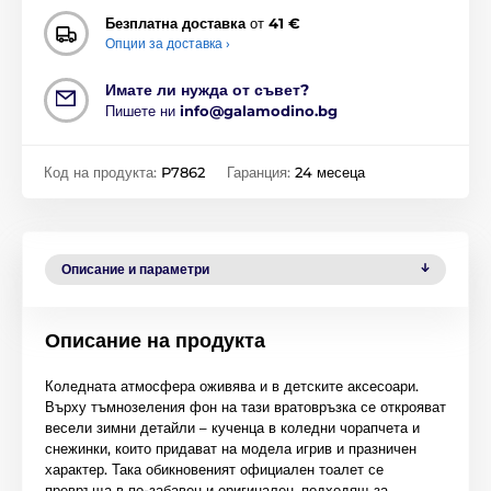
Безплатна доставка
от
41 €
Опции за доставка ›
Имате ли нужда от съвет?
Пишете ни
info@galamodino.bg
Код на продукта:
P7862
Гаранция:
24 месеца
Описание и параметри
Описание на продукта
Коледната атмосфера оживява и в детските аксесоари.
Върху тъмнозеления фон на тази вратовръзка се открояват
весели зимни детайли – кученца в коледни чорапчета и
снежинки, които придават на модела игрив и празничен
характер. Така обикновеният официален тоалет се
превръща в по-забавен и оригинален, подходящ за