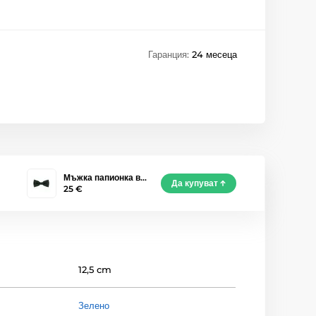
Гаранция:
24 месеца
Мъжка папионка в…
Да купуват
25 €
12,5 cm
Зелено