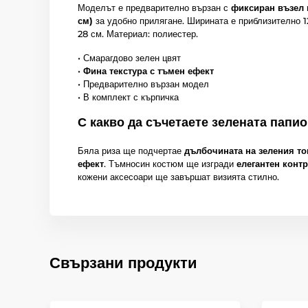
Моделът е предварително вързан с
фиксиран възел
см)
за удобно прилягане. Ширината е приблизително 1
28 см. Материал: полиестер.
• Смарагдово зелен цвят
•
Фина текстура с тъмен ефект
• Предварително вързан модел
• В комплект с кърпичка
С какво да съчетаете зелената папи
Бяла риза ще подчертае
дълбочината на зеления то
ефект
. Тъмносин костюм ще изгради
елегантен контр
кожени аксесоари ще завършат визията стилно.
Свързани продукти