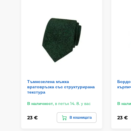
Тъмнозелена мъжка
Бордо
вратовръзка със структурирана
кърпи
текстура
В наличност
,
в петък 14. 8. у вас
В нал
23 €
23 €
В кошницата