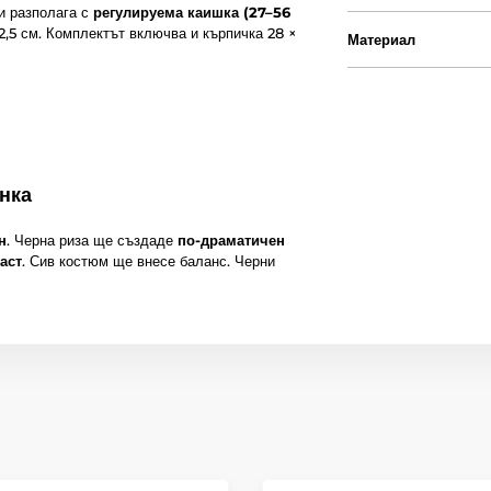
и разполага с
регулируема каишка (27–56
2,5 см. Комплектът включва и кърпичка 28 ×
Материал
онка
н
. Черна риза ще създаде
по-драматичен
аст
. Сив костюм ще внесе баланс. Черни