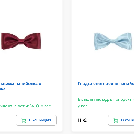
 мъжка папийонка с
Гладка светлосиня папий
чка
Външен склад
,
в понеделник
ичност
,
в петък 14. 8. у вас
у вас
11 €
В кошницата
В кошн