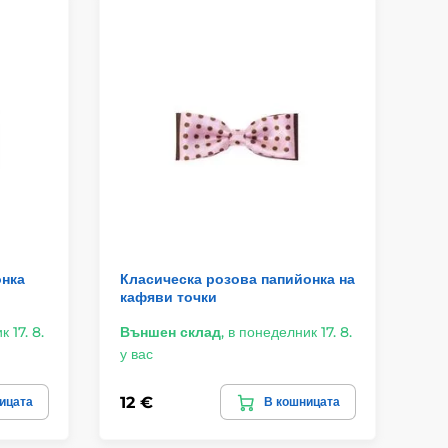
онка
Класическа розова папийонка на
Па
кафяви точки
зе
 17. 8.
Външен склад
,
в понеделник 17. 8.
Въ
у вас
у в
12 €
23
ицата
В кошницата