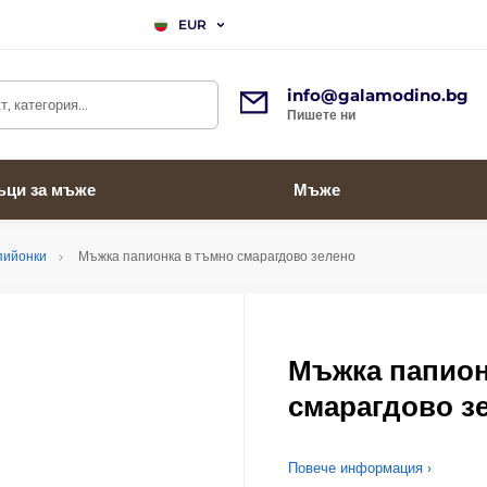
EUR
info@galamodino.bg
, категория...
Пишете ни
ъци за мъже
Мъже
пийонки
Мъжка папионка в тъмно смарагдово зелено
Мъжка папион
смарагдово з
Повече информация ›