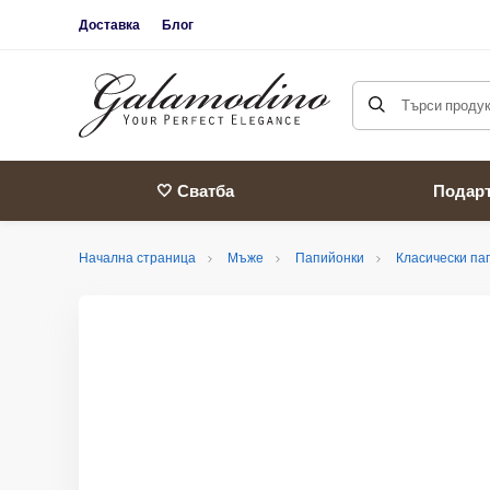
Доставка
Блог
Търси продукт
🤍 Сватба
Подар
Начална страница
Мъже
Папийонки
Класически па