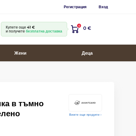
Регистрация
Вход
0
Купете още
41 €
0 €
и получете
безплатна доставка
Жени
Деца
ка в тъмно
елено
Вижте още продукти ›