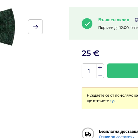
Външен склад
Поръчки до 12:00, оча
25 €
Нуждаете се от по-голямо к
ще откриете
тук
.
Безплатна доставк
Опции за доставка ›