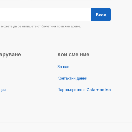
к
Вход
 можете да се отпишете от бюлетина по всяко време.
аруване
Кои сме ние
За нас
Контактни данни
ции
Партньорство с Galamodino