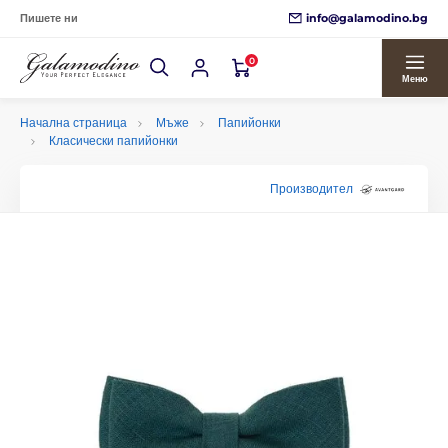
info@galamodino.bg
Пишете ни
0
Меню
Начална страница
Мъже
Папийонки
Класически папийонки
Производител