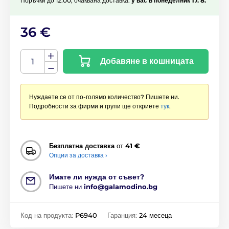
Поръчки до 12:00, очаквана доставка:
у вас в понеделник 17. 8.
36 €
Добавяне в кошницата
Нуждаете се от по-голямо количество? Пишете ни.
Подробности за фирми и групи ще откриете
тук
.
Безплатна доставка
от
41 €
Опции за доставка ›
Имате ли нужда от съвет?
Пишете ни
info@galamodino.bg
Код на продукта:
P6940
Гаранция:
24 месеца