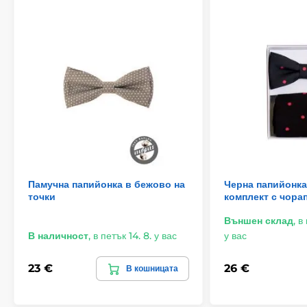
Памучна папийонка в бежово на
Черна папийонка
точки
комплект с чора
Външен склад
,
в
В наличност
,
в петък 14. 8. у вас
у вас
23 €
26 €
В кошницата