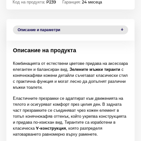
Код на продукта:
P239
Гаранция:
24 месеца
Описание и параметри
Описание на продукта
Комбинацията от естествени цветове придава на аксесоара
елегантен и балансиран вид.
Зелените мъжки тиранти
с
конячнокафяви кожени детайли съчетават класически стил
с практична функция и могат лесно да допълнят различни
мъжки тоалети.
Еластичните презрамки се адаптират към движенията на
тялото и осигуряват комфорт през целия ден. В задната
част презрамките се съединяват чрез кожен елемент в
топъл конячнокафяв оттенък, който укрепва конструкцията
и придава по-изискан вид. Тирантите са изработени в
класическа
Y-конструкция
, която разпределя
натоварването равномерно върху раменете.