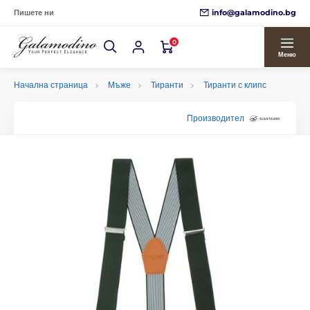
info@galamodino.bg
Пишете ни
0
Меню
Начална страница
Мъже
Тиранти
Тиранти с клипс
Производител