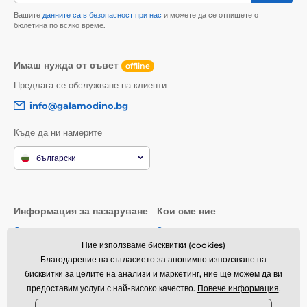
Вашите
данните са в безопасност при нас
и можете да се отпишете от
бюлетина по всяко време.
Имаш нужда от съвет
offline
Предлага се обслужване на клиенти
info@galamodino.bg
Къде да ни намерите
български
Информация за пазаруване
Кои сме ние
Общи условия
За нас
Ние използваме бисквитки (cookies)
Доставка
Контактни данни
Благодарение на съгласието за анонимно използване на
Връщане на стоки и рекламации
Партньорство с Galamodino
бисквитки за целите на анализи и маркетинг, ние ще можем да ви
предоставим услуги с най-високо качество.
Повече информация
.
Политика за поверителност