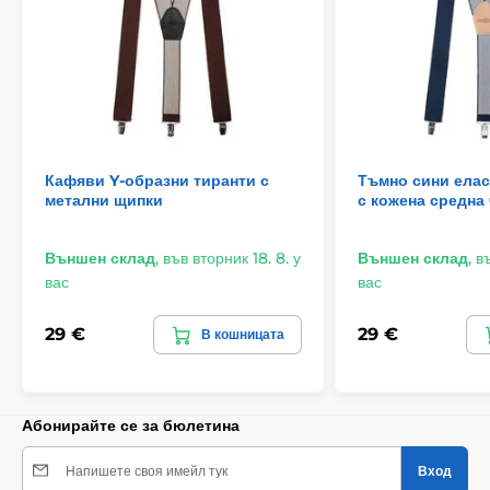
Кафяви Y-образни тиранти с
Тъмно сини елас
метални щипки
с кожена средна 
Външен склад
,
във вторник 18. 8. у
Външен склад
,
въ
вас
вас
29 €
29 €
В кошницата
Абонирайте се за бюлетина
Напишете своя имейл тук
Вход