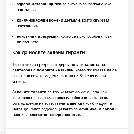
здрави метални щипки
за сигурно закрепване към
панталона
конячнокафяви кожени детайли
, които свързват
презрамките
еластични презрамки
, които се приспособяват към
движението
Как да носите зелени тиранти
Тирантите се прикрепват директно към
талията на
панталона с помощта на щипки
, което позволява да се
носят с повечето модели панталони без специални
копчета.
Зелените тиранти
се комбинират добре с бяла или
светлосиня риза, тъмно сако или бежови панталони.
Благодарение на естествената цветова комбинация те
могат да бъдат подходящи както за
официални поводи
,
така и за
елегантен ежедневен стил
.