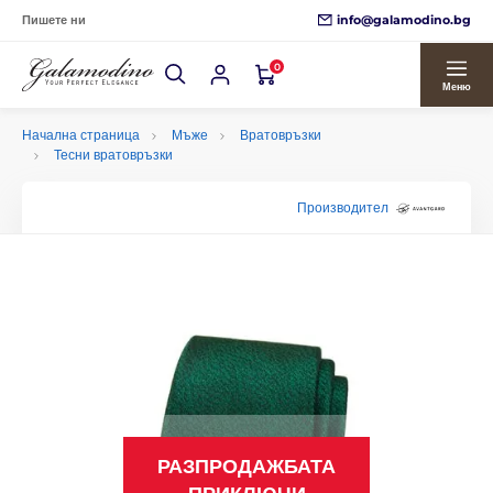
info@galamodino.bg
Пишете ни
0
Меню
Начална страница
Мъже
Вратовръзки
Тесни вратовръзки
Производител
РАЗПРОДАЖБАТА