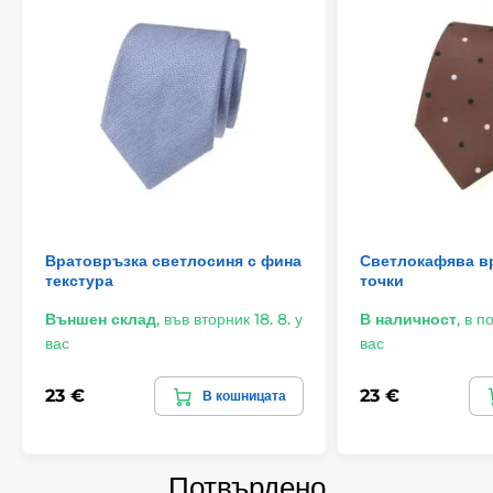
Вратовръзка светлосиня с фина
Светлокафява в
текстура
точки
Външен склад
,
във вторник 18. 8. у
В наличност
,
в по
вас
вас
23 €
23 €
В кошницата
Потвърдено