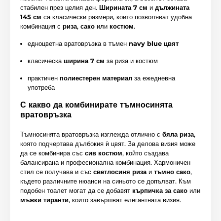
стабилен през целия ден.
Ширината 7 см
и
дължината
145 см
са класически размери, които позволяват удобна
комбинация с
риза
,
сако
или
костюм
.
едноцветна вратовръзка в тъмен
navy blue цвят
класическа
ширина 7 см
за риза и костюм
практичен
полиестерен материал
за ежедневна
употреба
С какво да комбинирате тъмносинята
вратовръзка
Тъмносинята вратовръзка изглежда отлично с
бяла риза
,
която подчертава дълбокия ѝ цвят. За делова визия може
да се комбинира със
сив костюм
, който създава
балансирана и професионална комбинация. Хармоничен
стил се получава и със
светлосиня риза
и
тъмно сако
,
където различните нюанси на синьото се допълват. Към
подобен тоалет могат да се добавят
кърпичка за сако
или
мъжки тиранти
, които завършват елегантната визия.