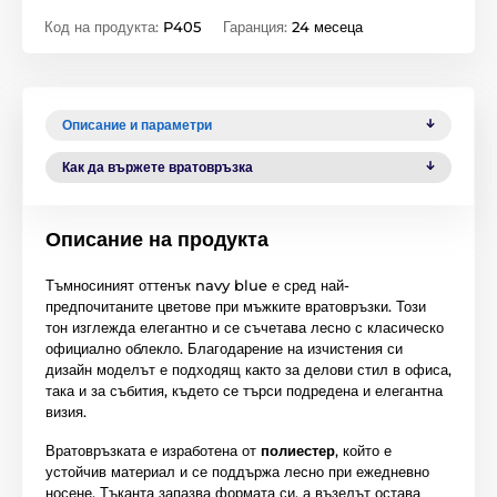
Код на продукта:
P405
Гаранция:
24 месеца
Описание и параметри
Как да вържете вратовръзка
Описание на продукта
Тъмносиният оттенък navy blue е сред най-
предпочитаните цветове при мъжките вратовръзки. Този
тон изглежда елегантно и се съчетава лесно с класическо
официално облекло. Благодарение на изчистения си
дизайн моделът е подходящ както за делови стил в офиса,
така и за събития, където се търси подредена и елегантна
визия.
Вратовръзката е изработена от
полиестер
, който е
устойчив материал и се поддържа лесно при ежедневно
носене. Тъканта запазва формата си, а възелът остава