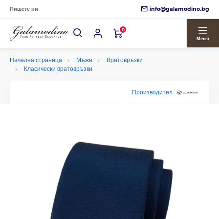
info@galamodino.bg
Пишете ни
0
Меню
Начална страница
Мъже
Вратовръзки
Класически вратовръзки
Производител