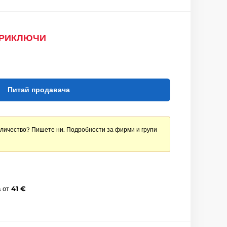
ПРИКЛЮЧИ
Питай продавача
оличество? Пишете ни. Подробности за фирми и групи
а
от
41 €