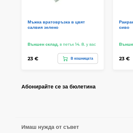
Мъжка вратовръзка в цвят
Раиран
салвия зелено
сиво
Външен склад
,
в петък 14. 8. у вас
Външе
23 €
23 €
В кошницата
Абонирайте се за бюлетина
Имаш нужда от съвет