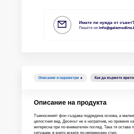
Имате ли нужда от съвет
Пишете ни
info@galamodino.
Описание и параметри
Как да вържете врат
Описание на продукта
Тъмносиният фон създава подредена основа, а малкия
цялостния вид. Десенът не е натрапчив, но променя ха
интересна при по-внимателен поглед. Така тя остава п
ситуации, в които искате по-непринуден стил.