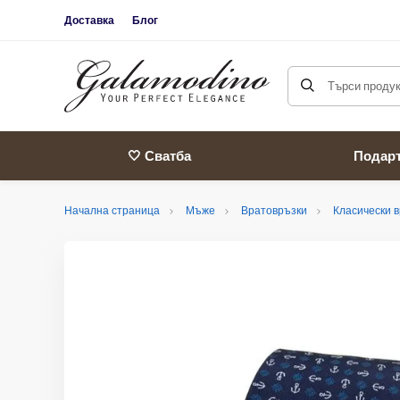
Доставка
Блог
Търси продукт
🤍 Сватба
Подар
Начална страница
Мъже
Вратовръзки
Класически 