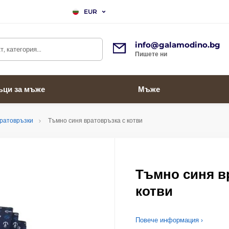
EUR
info@galamodino.bg
, категория...
Пишете ни
ъци за мъже
Мъже
вратовръзки
Тъмно синя вратовръзка с котви
Тъмно синя в
котви
Повече информация ›