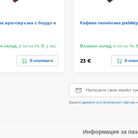
а вратовръзка с бордо и
Кафява папийонка paisley
н склад
,
в петък 14. 8. у вас
Външен склад
,
в петък 14. 8
23 €
В кошницата
В кошн
Напишете своя имейл ту
Вашите
данните са в безопасност при нас
и
Информация за паз