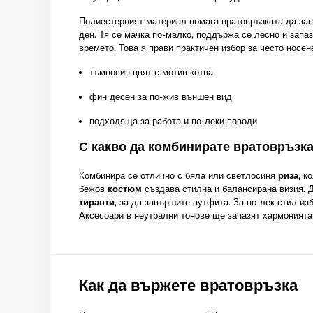
Полиестерният материал помага вратовръзката да зап
ден. Тя се мачка по-малко, поддържа се лесно и запа
времето. Това я прави практичен избор за често носен
тъмносин цвят с мотив котва
фин десен за по-жив външен вид
подходяща за работа и по-леки поводи
С какво да комбинирате вратовръзка
Комбинира се отлично с бяла или светлосиня
риза
, к
бежов
костюм
създава стилна и балансирана визия. 
тиранти
, за да завършите аутфита. За по-лек стил и
Аксесоари в неутрални тонове ще запазят хармонията 
Как да вържете вратовръзка