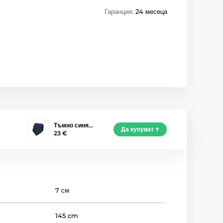
Гаранция:
24 месеца
Тъмно синя…
Да купуват
23 €
7 см
145 cm