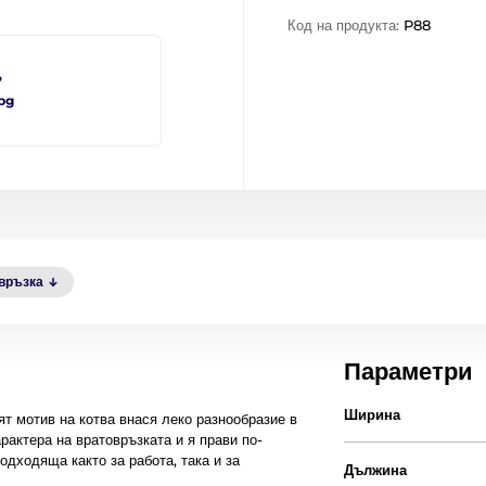
Код на продукта:
P88
?
bg
овръзка
Параметри
Ширина
т мотив на котва внася леко разнообразие в
рактера на вратовръзката и я прави по-
одходяща както за работа, така и за
Дължина