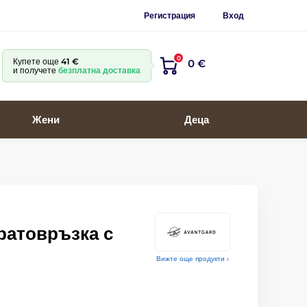
Регистрация
Вход
0
Купете още
41 €
0 €
и получете
безплатна доставка
Жени
Деца
ратовръзка с
Вижте още продукти ›