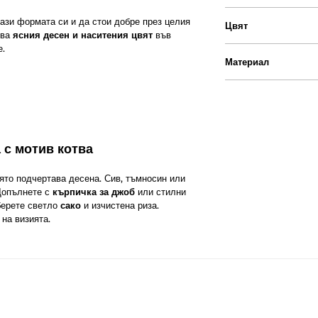
ази формата си и да стои добре през целия
Цвят
зва
ясния десен и наситения цвят
във
е.
Материал
 с мотив котва
оято подчертава десена. Сив, тъмносин или
Допълнете с
кърпичка за джоб
или стилни
зберете светло
сако
и изчистена риза.
на визията.