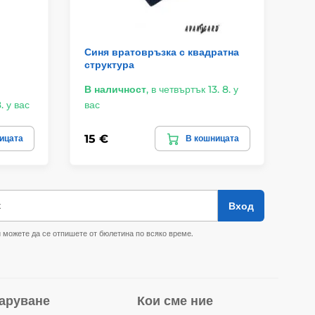
Синя вратовръзка с квадратна
Тъ
структура
Av
В наличност
,
в четвъртък 13. 8. у
. у вас
вас
Въ
15 €
23
ицата
В кошницата
к
Вход
 можете да се отпишете от бюлетина по всяко време.
аруване
Кои сме ние