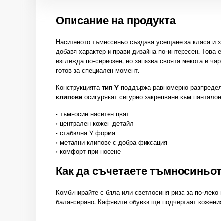
Описание на продукта
Наситеното тъмносиньо създава усещане за класа и 
добавя характер и прави дизайна по-интересен. Това е
изглежда по-сериозен, но запазва своята мекота и ч
готов за специален момент.
Конструкцията
тип Y
поддържа равномерно разпредел
клипове
осигуряват сигурно закрепване към панталон
• тъмносин наситен цвят
• централен кожен детайл
• стабилна Y форма
• метални клипове с добра фиксация
• комфорт при носене
Как да съчетаете тъмносиньо
Комбинирайте с бяла или светлосиня риза за по-леко
балансирано. Кафявите обувки ще подчертаят кожения