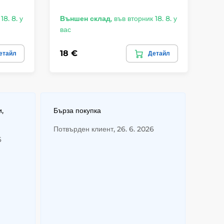
ко
18. 8. у
Външен склад
,
във вторник 18. 8. у
В 
вас
ва
18 €
18
етайл
Детайл
и,
Бърза покупка
Потвърден клиент, 26. 6. 2026
6