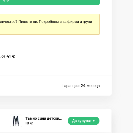
оличество? Пишете ни. Подробности за фирми и групи
а
от
41 €
Гаранция:
24 месеца
Тъмно сини детски…
Да купуват
18 €