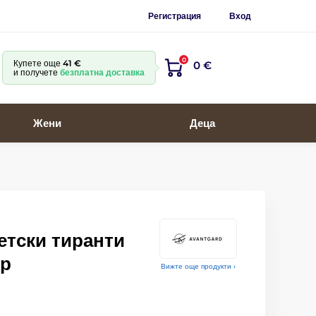
Регистрация
Вход
0
Купете още
41 €
0 €
и получете
безплатна доставка
Жени
Деца
етски тиранти
ър
Вижте още продукти ›