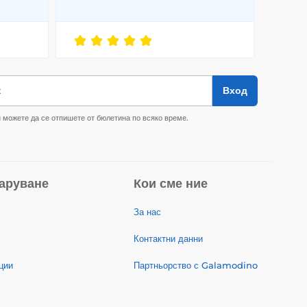
к
Вход
 можете да се отпишете от бюлетина по всяко време.
аруване
Кои сме ние
За нас
Контактни данни
ции
Партньорство с Galamodino