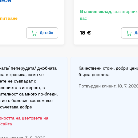
NEON
Външен склад
,
във вторник 
апитване
вас
18 €
Детайл
Д
ата/ пеперудата/ джобната
Качествени стоки, добри цен
ка е красива, само че
бърза доставка
ете не съвпадат с
Потвърден клиент, 18. 7. 202
жението в интернет, в
ителност са много по-бледи,
тие с бежовия костюм все
 съчетава добре
рността на цветовете на
бсайта
ден клиент, 3. 8. 2026