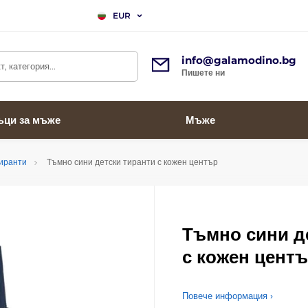
EUR
info@galamodino.bg
, категория...
Пишете ни
ъци за мъже
Мъже
тиранти
Тъмно сини детски тиранти с кожен център
Тъмно сини д
с кожен цент
Повече информация ›