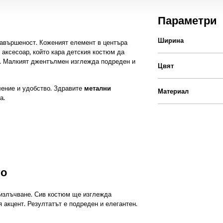
Параметри
Ширина
завършеност. Коженият елемент в центъра
 аксесоар, който кара детския костюм да
ар. Малкият джентълмен изглежда подреден и
Цвят
ение и удобство. Здравите
метални
Материал
а.
то
 излъчване. Сив костюм ще изглежда
 акцент. Резултатът е подреден и елегантен.