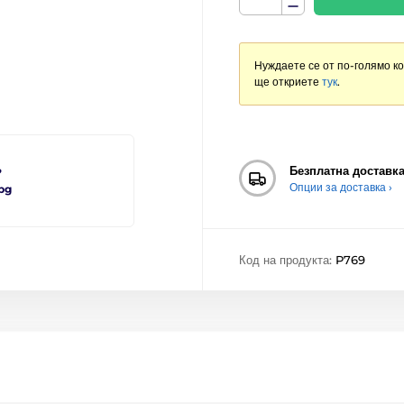
Нуждаете се от по-голямо к
ще откриете
тук
.
Безплатна доставк
?
Опции за доставка ›
bg
Код на продукта:
P769