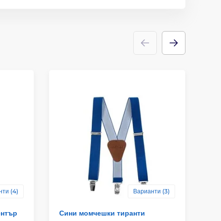
ти (4)
Варианти (3)
ентър
Сини момчешки тиранти
Ти