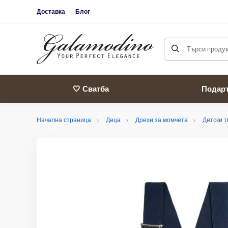
Доставка
Блог
Търси продукт
🤍 Сватба
Подар
Начална страница
Деца
Дрехи за момчета
Детски 