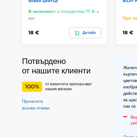
кожен център
жълт 
В наличност
,
в понеделник 17. 8. у
вас
При з
18 €
18 €
Детайл
Потвърдено
Жилетк
от нашите клиенти
кърпич
цветов
от клиентите препоръчват
100%
изобра
нашия магазин
действ
за щас
Прочетете
пак се
всички отзиви
Ве
уе
Потвър