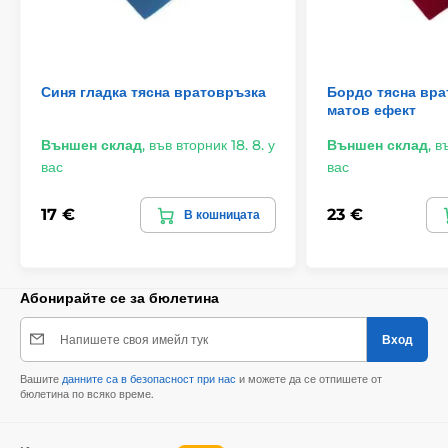
Синя гладка тясна вратовръзка
Бордо тясна вра
матов ефект
Външен склад
,
във вторник 18. 8. у
Външен склад
,
въ
вас
вас
17 €
23 €
В кошницата
Абонирайте се за бюлетина
Напишете своя имейл тук
Вход
Вашите
данните са в безопасност при нас
и можете да се отпишете от
бюлетина по всяко време.