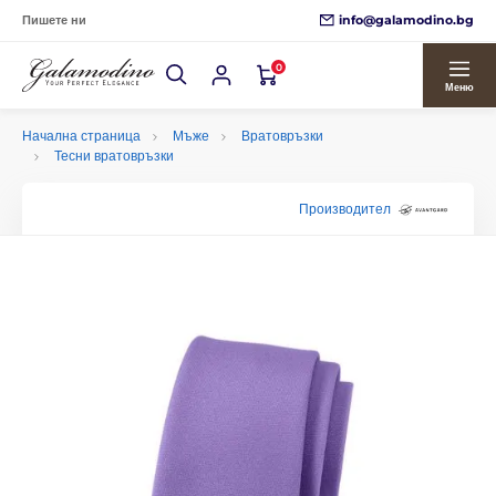
info@galamodino.bg
Пишете ни
0
Меню
Начална страница
Мъже
Вратовръзки
Тесни вратовръзки
Производител