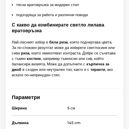
тясна вратовръзка за модерен стил
подходяща за работа и различни поводи
С какво да комбинирате светло лилава
вратовръзка
Най-лесният избор е
бяла риза
, която подчертава цвета.
За по-спокоен резултат може да изберете светлосиня или
сива
риза
, които омекотяват контраста. Добре се съчетава
с тъмен
костюм
, например тъмносин или сив, който
балансира визията. Може да допълните с
кърпичка за
джоб
в сходен или неутрален тон, както и с
тиранти
, ако
искате по-непринуден стил.
Параметри
Ширина
5 см
Дължина
145 cm