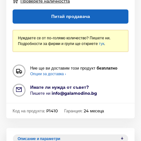
Проверете наличността
Питай продавача
Нуждаете се от по-голямо количество? Пишете ни.
Подробности за фирми и групи ще откриете
тук
.
Ние ще ви доставим този продукт
безплатно
Опции за доставка ›
Имате ли нужда от съвет?
Пишете ни
info@galamodino.bg
Код на продукта:
P1410
Гаранция:
24 месеца
Описание и параметри