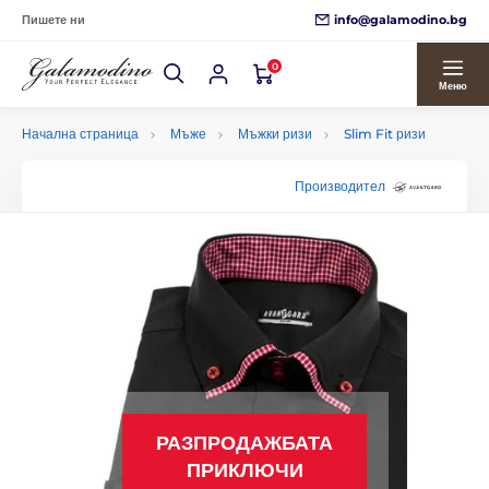
info@galamodino.bg
Пишете ни
0
Меню
Начална страница
Мъже
Мъжки ризи
Slim Fit ризи
Производител
РАЗПРОДАЖБАТА
ПРИКЛЮЧИ