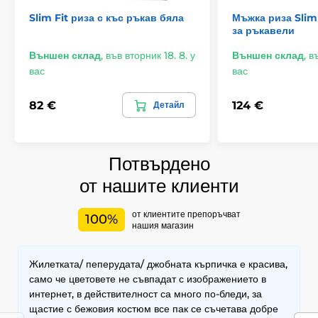
Slim Fit риза с къс ръкав бяла
Мъжка риза Slim 
за ръкавели
Външен склад
,
във вторник 18. 8. у
Външен склад
,
въ
вас
вас
82 €
124 €
Детайл
Потвърдено
от нашите клиенти
от клиентите препоръчват
100%
нашия магазин
Жилетката/ пеперудата/ джобната кърпичка е красива,
само че цветовете не съвпадат с изображението в
интернет, в действителност са много по-бледи, за
щастие с бежовия костюм все пак се съчетава добре