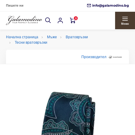
info@galamodino.bg
Пишете ни
0
Меню
Начална страница
Мъже
Вратовръзки
Тесни вратовръзки
Производител