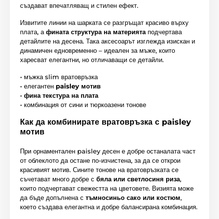
създават впечатляващ и стилен ефект.
Извитите линии на шарката се разгръщат красиво върху
плата, а
фината структура на материята
подчертава
детайлите на десена. Така аксесоарът изглежда изискан и
динамичен едновременно – идеален за мъже, които
харесват елегантни, но отличаващи се детайли.
• мъжка slim вратовръзка
• елегантен
paisley мотив
•
фина текстура на плата
• комбинация от сини и тюркоазени тонове
Как да комбинирате вратовръзка с paisley
мотив
При орнаментален paisley десен е добре останалата част
от облеклото да остане по-изчистена, за да се открои
красивият мотив. Сините тонове на вратовръзката се
съчетават много добре с
бяла или светлосиня риза
,
които подчертават свежестта на цветовете. Визията може
да бъде допълнена с
тъмносиньо сако или костюм
,
което създава елегантна и добре балансирана комбинация.