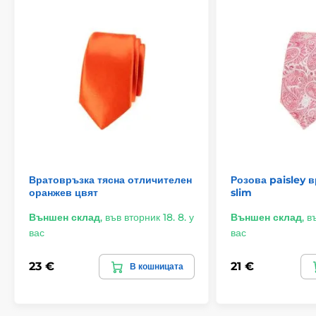
Вратовръзка тясна отличителен
Розова paisley 
оранжев цвят
slim
Външен склад
,
във вторник 18. 8. у
Външен склад
,
въ
вас
вас
23 €
21 €
В кошницата