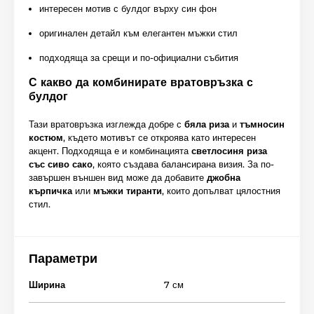
интересен мотив с булдог върху син фон
оригинален детайл към елегантен мъжки стил
подходяща за срещи и по-официални събития
С какво да комбинирате вратовръзка с
булдог
Тази вратовръзка изглежда добре с
бяла риза
и
тъмносин
костюм
, където мотивът се откроява като интересен
акцент. Подходяща е и комбинацията
светлосиня риза
със сиво сако
, която създава балансирана визия. За по-
завършен външен вид може да добавите
джобна
кърпичка
или
мъжки тиранти
, които допълват цялостния
стил.
Параметри
Ширина
7 см