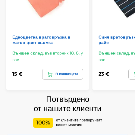
Едноцветна вратовръзка в
Синя вратовръзк
матов цвят сьомга
райе
Външен склад
,
във вторник 18. 8. у
Външен склад
,
въ
вас
вас
15 €
23 €
В кошницата
Потвърдено
от нашите клиенти
от клиентите препоръчват
100%
нашия магазин