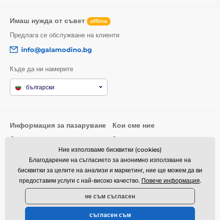
Имаш нужда от съвет
offline
Предлага се обслужване на клиенти
info@galamodino.bg
Къде да ни намерите
български
Информация за пазаруване
Кои сме ние
Общи условия
За нас
Ние използваме бисквитки (cookies)
Доставка
Контактни данни
Благодарение на съгласието за анонимно използване на
Връщане на стоки и рекламации
Партньорство с Galamodino
бисквитки за целите на анализи и маркетинг, ние ще можем да ви
предоставим услуги с най-високо качество.
Повече информация
.
Политика за поверителност
не съм съгласен
съгласен съм
© 2026 www.galamodino.bg ⦁ Техническо решение
SIMPLIA.cz