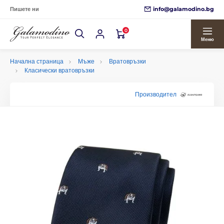
info@galamodino.bg
Пишете ни
0
Меню
Начална страница
Мъже
Вратовръзки
Класически вратовръзки
Производител