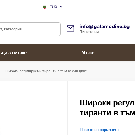
EUR
info@galamodino.bg
, категория...
Пишете ни
ъци за мъже
Мъже
Широки регулируеми тиранти в тъмно син цвят
Широки регу
тиранти в тъм
Повече информация ›