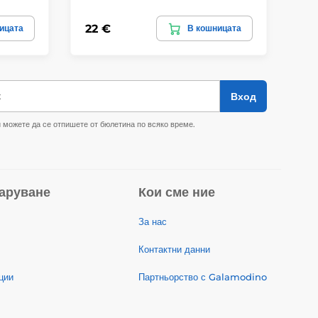
22 €
22
ицата
В кошницата
к
Вход
 можете да се отпишете от бюлетина по всяко време.
аруване
Кои сме ние
За нас
Контактни данни
ции
Партньорство с Galamodino