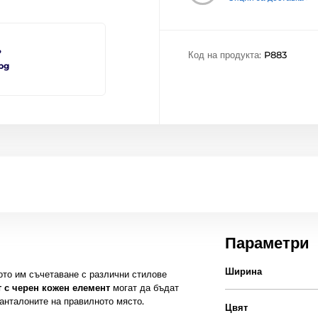
?
Код на продукта:
P883
bg
Параметри
Ширина
ото им съчетаване с различни стилове
 с черен кожен елемент
могат да бъдат
анталоните на правилното място.
Цвят