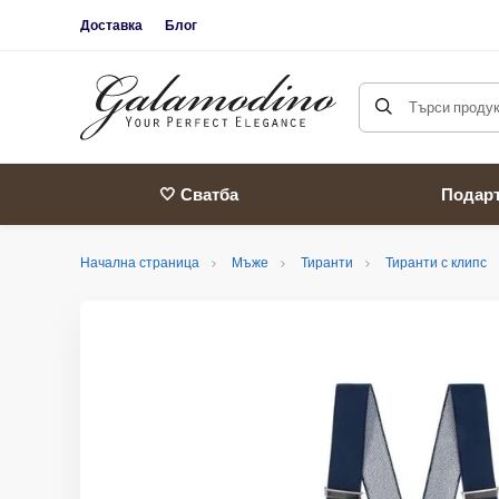
Доставка
Блог
Търси продукт
🤍 Сватба
Подар
Начална страница
Мъже
Тиранти
Тиранти с клипс