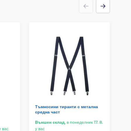
Тъмносини тиранти с метална
Ка
средна част
ср
Външен склад
,
в понеделник 17. 8.
Въ
у вас
у вас
у в