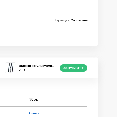
Гаранция:
24 месеца
Широки регулируеми…
Да купуват
29 €
35 мм
Синьо