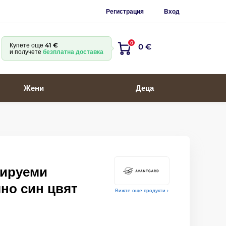
Регистрация
Вход
0
Купете още
41 €
0 €
и получете
безплатна доставка
Жени
Деца
лируеми
но син цвят
Вижте още продукти ›