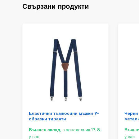
Свързани продукти
Еластични тъмносини мъжки Y-
Черни 
образни тиранти
металн
Външен склад
,
в понеделник 17. 8.
Външе
у вас
у вас