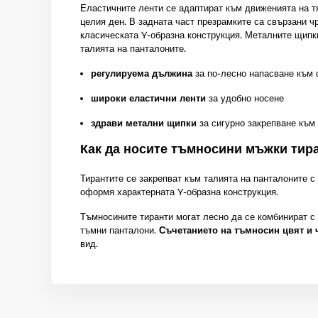
Еластичните ленти се адаптират към движенията на т
целия ден. В задната част презрамките са свързани ч
класическата Y-образна конструкция. Металните щипк
талията на панталоните.
регулируема дължина
за по-лесно напасване към 
широки еластични ленти
за удобно носене
здрави метални щипки
за сигурно закрепване към
Как да носите тъмносини мъжки тир
Тирантите се закрепват към талията на панталоните с
оформя характерната Y-образна конструкция.
Тъмносините тиранти могат лесно да се комбинират с 
тъмни панталони.
Съчетанието на тъмносин цвят и 
вид.