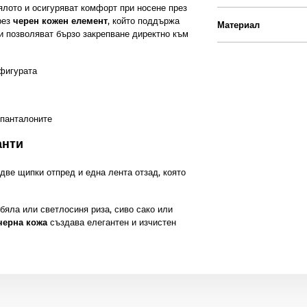
ялото и осигуряват комфорт при носене през
рез
черен кожен елемент
, който поддържа
Материал
и позволяват бързо закрепване директно към
фигурата
 панталоните
анти
 две щипки отпред и една лента отзад, която
бяла или светлосиня риза, сиво сако или
черна кожа
създава елегантен и изчистен