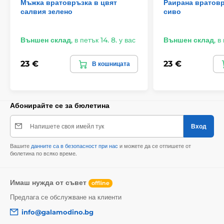
Мъжка вратовръзка в цвят
Раирана вратовр
салвия зелено
сиво
Външен склад
,
в петък 14. 8. у вас
Външен склад
,
в 
23 €
23 €
В кошницата
Абонирайте се за бюлетина
Напишете своя имейл тук
Вход
Вашите
данните са в безопасност при нас
и можете да се отпишете от
бюлетина по всяко време.
Имаш нужда от съвет
offline
Предлага се обслужване на клиенти
info@galamodino.bg