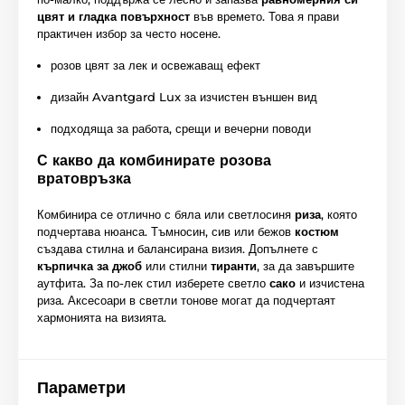
цвят и гладка повърхност
във времето. Това я прави
практичен избор за често носене.
розов цвят за лек и освежаващ ефект
дизайн Avantgard Lux за изчистен външен вид
подходяща за работа, срещи и вечерни поводи
С какво да комбинирате розова
вратовръзка
Комбинира се отлично с бяла или светлосиня
риза
, която
подчертава нюанса. Тъмносин, сив или бежов
костюм
създава стилна и балансирана визия. Допълнете с
кърпичка за джоб
или стилни
тиранти
, за да завършите
аутфита. За по-лек стил изберете светло
сако
и изчистена
риза. Аксесоари в светли тонове могат да подчертаят
хармонията на визията.
Параметри