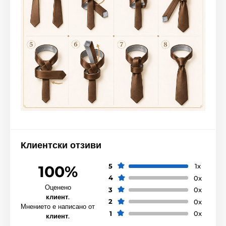
Клиентски отзиви
5
1x
100%
4
0x
Оценено
3
0x
клиент
.
2
0x
Мнението е написано от
1
0x
клиент
.