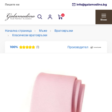
info@galamodino.bg
Пишете ни
0
Меню
Начална страница
Мъже
Вратовръзки
Класически вратовръзки
100%
(1)
Производител