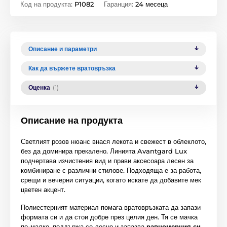
Код на продукта:
P1082
Гаранция:
24 месеца
Описание и параметри
Как да вържете вратовръзка
Оценка
(1)
Описание на продукта
Светлият розов нюанс внася лекота и свежест в облеклото,
без да доминира прекалено. Линията Avantgard Lux
подчертава изчистения вид и прави аксесоара лесен за
комбиниране с различни стилове. Подходяща е за работа,
срещи и вечерни ситуации, когато искате да добавите мек
цветен акцент.
Полиестерният материал помага вратовръзката да запази
формата си и да стои добре през целия ден. Тя се мачка
по-малко, поддържа се лесно и запазва
равномерния си