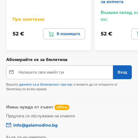
за копчета
Външен склад
,
въ
При запитване
вас
52 €
52 €
В кошницата
Абонирайте се за бюлетина
Напишете своя имейл тук
Вход
Вашите
данните са в безопасност при нас
и можете да се отпишете от
бюлетина по всяко време.
Имаш нужда от съвет
offline
Предлага се обслужване на клиенти
info@galamodino.bg
Къде да ни намерите