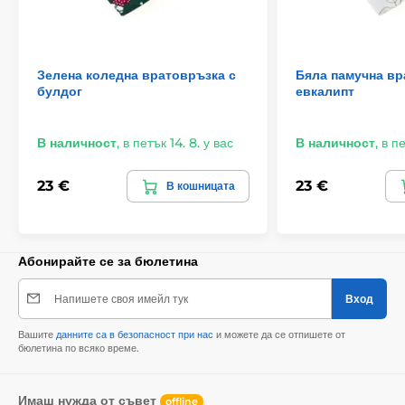
Зелена коледна вратовръзка с
Бяла памучна вр
булдог
евкалипт
В наличност
,
в петък 14. 8. у вас
В наличност
,
в пе
23 €
23 €
В кошницата
Абонирайте се за бюлетина
Напишете своя имейл тук
Вход
Вашите
данните са в безопасност при нас
и можете да се отпишете от
бюлетина по всяко време.
Имаш нужда от съвет
offline