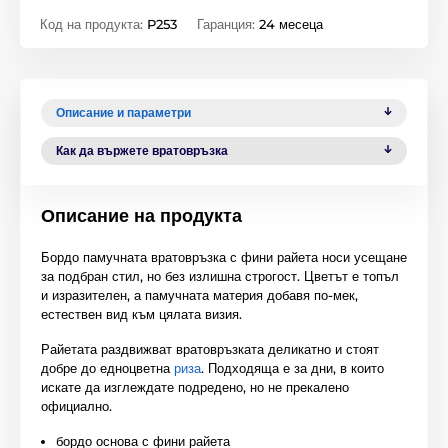
Код на продукта:
P253
Гаранция:
24 месеца
Описание и параметри
Как да вържете вратовръзка
Описание на продукта
Бордо памучната вратовръзка с фини райета носи усещане
за подбран стил, но без излишна строгост. Цветът е топъл
и изразителен, а памучната материя добавя по-мек,
естествен вид към цялата визия.
Райетата раздвижват вратовръзката деликатно и стоят
добре до едноцветна
риза
. Подходяща е за дни, в които
искате да изглеждате подредено, но не прекалено
официално.
бордо основа с фини райета