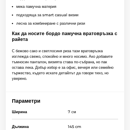
мека памучна материя
подходяща за smart casual визии
лесна за комбиниране с различни ризи
Как да носите бордо памучна вратовръзка с
райета
С бежово сако и светлосиня риза тази вратовръзка
изглежда свежо, спокойно и много носимо. Ако добавите
тъмносин панталон, визията става по-събрана, но пак
остава лека. Добър избор е за офис, вечеря или семейно
тържество, където искате детайлът да говори тихо, но
уверено.
Параметри
Ширина
7 см
Дължина
145 cm