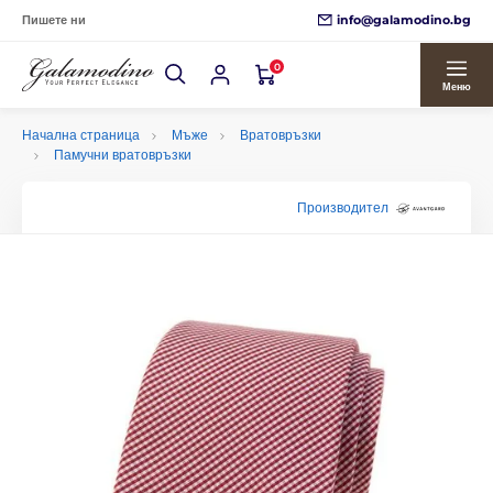
info@galamodino.bg
Пишете ни
0
Меню
Начална страница
Мъже
Вратовръзки
Памучни вратовръзки
Производител