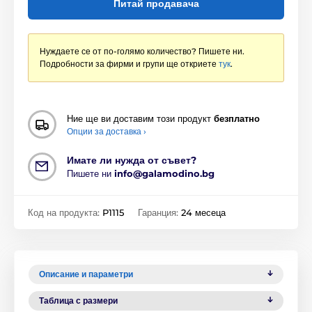
Питай продавача
Нуждаете се от по-голямо количество? Пишете ни.
Подробности за фирми и групи ще откриете
тук
.
Ние ще ви доставим този продукт
безплатно
Опции за доставка ›
Имате ли нужда от съвет?
Пишете ни
info@galamodino.bg
Код на продукта:
P1115
Гаранция:
24 месеца
Описание и параметри
Таблица с размери