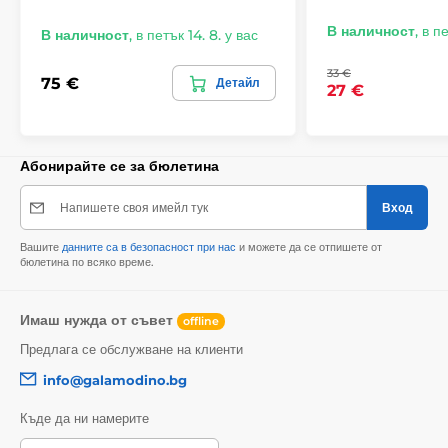
В наличност
,
в пе
В наличност
,
в петък 14. 8. у вас
33 €
75 €
Детайл
27 €
Абонирайте се за бюлетина
Напишете своя имейл тук
Вход
Вашите
данните са в безопасност при нас
и можете да се отпишете от
бюлетина по всяко време.
Имаш нужда от съвет
offline
Предлага се обслужване на клиенти
info@galamodino.bg
Къде да ни намерите