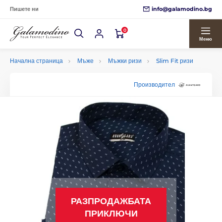
info@galamodino.bg
Пишете ни
0
Меню
Начална страница
Мъже
Мъжки ризи
Slim Fit ризи
Производител
РАЗПРОДАЖБАТА
ПРИКЛЮЧИ