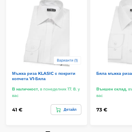
Варианти (1)
Мъжка риза KLASIC с покрити
Бяла мъжка риза
копчета V1-Бяла
В наличност
,
в понеделник 17. 8. у
Външен склад
,
въ
вас
вас
41 €
73 €
Детайл