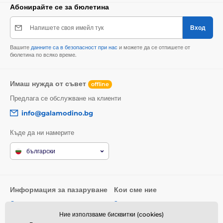
Абонирайте се за бюлетина
Напишете своя имейл тук
Вход
Вашите
данните са в безопасност при нас
и можете да се отпишете от
бюлетина по всяко време.
Имаш нужда от съвет
offline
Предлага се обслужване на клиенти
info@galamodino.bg
Къде да ни намерите
български
Информация за пазаруване
Кои сме ние
Общи условия
За нас
Ние използваме бисквитки (cookies)
Доставка
Контактни данни