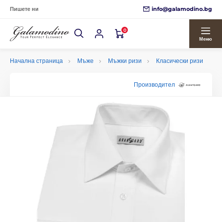
info@galamodino.bg
Пишете ни
0
Меню
Начална страница
Мъже
Мъжки ризи
Класически ризи
Производител