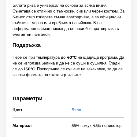
Бялата риза е универсална основа за всяка визия.
Съчетава се отлично с тъмносин, сив или черен костюм. За
бизнес стил изберете тъмна вратовръзка, а за официални
събития – черна или сребриста папийонка. В по-
неформален вариант може да се носи без вратовръзка с
елегантен панталон.
Поддръжка
Пере се при температура до
40°C
на щадяща програма. Да
не се използва белина и да не се суши в сушилня. Глади
се до
150°C
. Препоръчва се сушене на закачалка, за да се
запази формата на яката и ръкавите.
Параметри
Цвят
Бяло
Материал
55% памук 45% полиестер