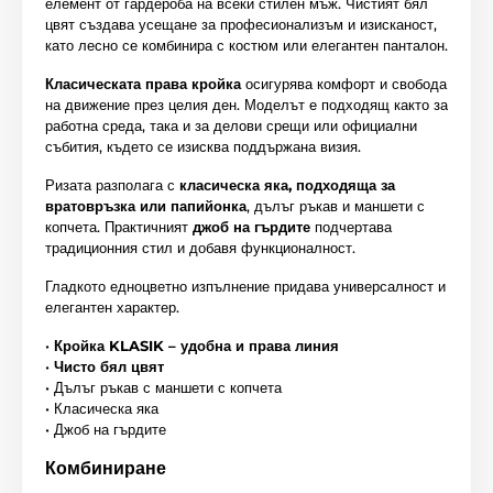
елемент от гардероба на всеки стилен мъж. Чистият бял
цвят създава усещане за професионализъм и изисканост,
като лесно се комбинира с костюм или елегантен панталон.
Класическата права кройка
осигурява комфорт и свобода
на движение през целия ден. Моделът е подходящ както за
работна среда, така и за делови срещи или официални
събития, където се изисква поддържана визия.
Ризата разполага с
класическа яка, подходяща за
вратовръзка или папийонка
, дълъг ръкав и маншети с
копчета. Практичният
джоб на гърдите
подчертава
традиционния стил и добавя функционалност.
Гладкото едноцветно изпълнение придава универсалност и
елегантен характер.
•
Кройка KLASIK – удобна и права линия
•
Чисто бял цвят
• Дълъг ръкав с маншети с копчета
• Класическа яка
• Джоб на гърдите
Комбиниране