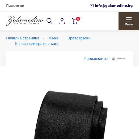
info@galamodino.bg
Пишете ни
0
Меню
Начална страница
Мъже
Вратовръзки
Класически вратовръзки
Производител