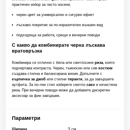
практичен избор за често носене.
черен цвят за универсален и сигурен ефект
лъскаво покритие за по-изразителен външен вид
подходяща за работа, срещи и вечерни поводи
С какво да комбинирате черна лъскава
вратовръзка
Комбинира се отлично с бяла или светлосиня
риза
, която
подчертава контраста. Черен, тъмносин или сив
костюм
създава стилна и балансирана визия. Допълнете с
кърпичка за джоб
или стилни
тиранти
, за да завършите
аутфита. За по-лек стил изберете светло
сако
и изчистена
риза. При вечерни поводи може да добавите дискретен
аксесоар за фин завършек.
Параметри
Ширина
7 см