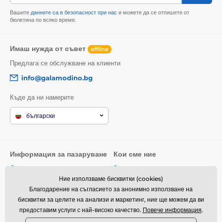
Вашите
данните са в безопасност при нас
и можете да се отпишете от
бюлетина по всяко време.
Имаш нужда от съвет
offline
Предлага се обслужване на клиенти
info@galamodino.bg
Къде да ни намерите
български
Информация за пазаруване
Кои сме ние
Общи условия
За нас
Ние използваме бисквитки (cookies)
Доставка
Контактни данни
Благодарение на съгласието за анонимно използване на
Връщане на стоки и рекламации
Партньорство с Galamodino
бисквитки за целите на анализи и маркетинг, ние ще можем да ви
предоставим услуги с най-високо качество.
Повече информация
.
Политика за поверителност