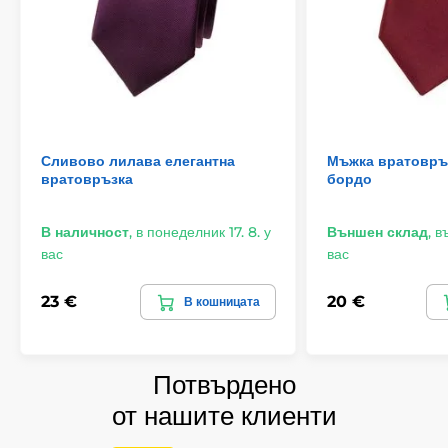
Сливово лилава елегантна
Мъжка вратовръз
вратовръзка
бордо
В наличност
,
в понеделник 17. 8. у
Външен склад
,
въ
вас
вас
23 €
20 €
В кошницата
Потвърдено
от нашите клиенти