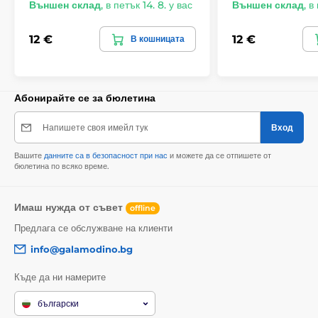
Външен склад
,
в петък 14. 8. у вас
Външен склад
,
в 
12 €
12 €
В кошницата
Абонирайте се за бюлетина
Напишете своя имейл тук
Вход
Вашите
данните са в безопасност при нас
и можете да се отпишете от
бюлетина по всяко време.
Имаш нужда от съвет
offline
Предлага се обслужване на клиенти
info@galamodino.bg
Къде да ни намерите
български