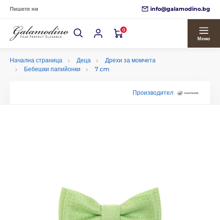
info@galamodino.bg
Пишете ни
0
Меню
Начална страница
Деца
Дрехи за момчета
Бебешки папийонки
7 cm
Производител