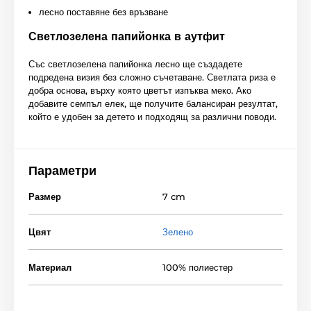
лесно поставяне без връзване
Светлозелена папийонка в аутфит
Със светлозелена папийонка лесно ще създадете
подредена визия без сложно съчетаване. Светлата риза е
добра основа, върху която цветът изпъква меко. Ако
добавите семпъл елек, ще получите балансиран резултат,
който е удобен за детето и подходящ за различни поводи.
Параметри
Размер
7 cm
Цвят
Зелено
Материал
100% полиестер