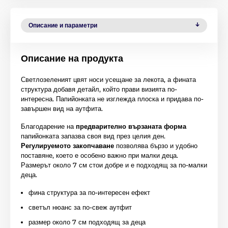
Описание и параметри
Описание на продукта
Светлозеленият цвят носи усещане за лекота, а фината
структура добавя детайл, който прави визията по-
интересна. Папийонката не изглежда плоска и придава по-
завършен вид на аутфита.
Благодарение на
предварително вързаната форма
папийонката запазва своя вид през целия ден.
Регулируемото закопчаване
позволява бързо и удобно
поставяне, което е особено важно при малки деца.
Размерът около 7 см стои добре и е подходящ за по-малки
деца.
фина структура за по-интересен ефект
светъл нюанс за по-свеж аутфит
размер около 7 см подходящ за деца