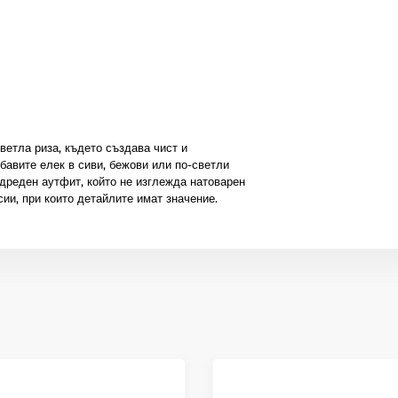
ветла риза, където създава чист и
бавите елек в сиви, бежови или по-светли
одреден аутфит, който не изглежда натоварен
ии, при които детайлите имат значение.