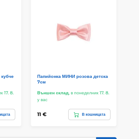
 кубче
Папийонка МИНИ розова детска
Че
7см
па
 17. 8.
Външен склад
,
в понеделник 17. 8.
Въ
у вас
у в
11 €
12
ицата
В кошницата