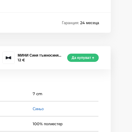
Гаранция:
24 месеца
МИНИ Синя тъмносиня…
Да купуват
12 €
7 cm
Синьо
100% полиестер