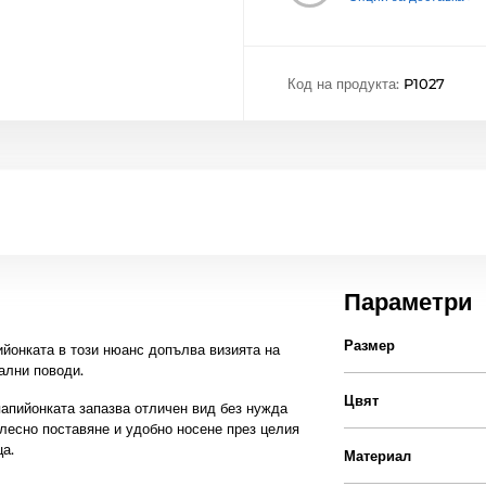
Код на продукта:
P1027
Параметри
Размер
ийонката в този нюанс допълва визията на
ални поводи.
Цвят
апийонката запазва отличен вид без нужда
лесно поставяне и удобно носене през целия
а.
Материал