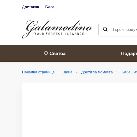
Доставка
Блог
Търси продукт
🤍 Сватба
Подар
Начална страница
Деца
Дрехи за момчета
Бебешки