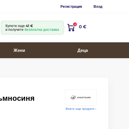
Регистрация
Вход
0
Купете още
41 €
0 €
и получете
безплатна доставка
Жени
Деца
ъмносиня
Вижте още продукти ›