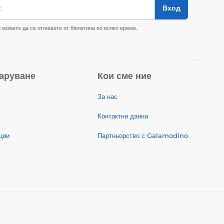
к
Вход
 можете да се отпишете от бюлетина по всяко време.
аруване
Кои сме ние
За нас
Контактни данни
ции
Партньорство с Galamodino