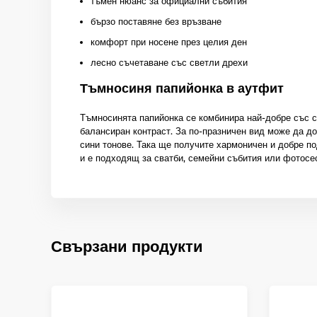
тъмен нюанс за официални събития
бързо поставяне без връзване
комфорт при носене през целия ден
лесно съчетаване със светли дрехи
Тъмносиня папийонка в аутфит
Тъмносинята папийонка се комбинира най-добре със с
балансиран контраст. За по-празничен вид може да до
сини тонове. Така ще получите хармоничен и добре п
и е подходящ за сватби, семейни събития или фотосес
Свързани продукти