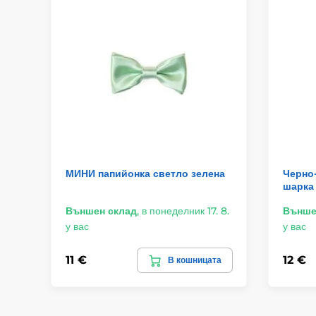
МИНИ папийонка светло зелена
Черно-
шарка
Външен склад
,
в понеделник 17. 8.
Външе
у вас
у вас
11 €
12 €
В кошницата