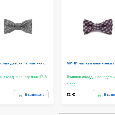
сива детска папийонка с
МИНИ лилава папийонка с
н склад
,
в понеделник 17. 8.
Външен склад
,
в понеделник
у вас
12 €
В кошницата
В кошн