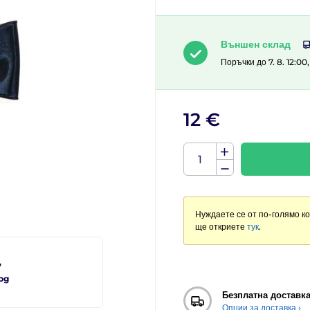
Външен склад
Поръчки до 7. 8. 12:00
12 €
Нуждаете се от по-голямо к
ще откриете
тук
.
?
bg
Безплатна доставк
Опции за доставка ›