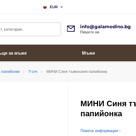
EUR
info@galamodino.bg
, категория...
Пишете ни
ъци за мъже
Мъже
 папийонки
7 cm
МИНИ Синя тъмносиня папийонка
МИНИ Синя т
папийонка
Повече информация ›