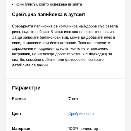
фин блясък, който освежава визията
Сребърна папийонка в аутфит
Сребърната папийонка се комбинира най-добре със светла
риза, където нейният блясък изпъква по естествен начин.
За да запазите балансиран вид, може да добавите елек в
сиви, тъмносини или бежови тонове. Така ще получите
хармоничен и подреден аутфит, който не е прекалено
натрапчив, но изглежда добре съчетан и е подходящ за
сватби, семейни събития или фотосесии, при които
детайлите са важни.
Параметри
Размер
7 cm
Цвят
Сребрист цвят
Материал
100% полиестер