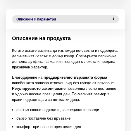
Описание и параметри
Описание на продукта
Когато искате визията да изглежда по-светла и подредена,
деликатният блясък е добър избор. Сребърната папийонка
допълва аутфита на малкия господин с лекота и придава
празничен характер.
Благодарение на
предварително вързаната форма
папийонката запазва отличен вид без нужда от връзване.
Регулируемото закопчаване
позволява лесно поставяне
и удобно носене през целия ден. По-малкият размер я
прави подходяща и за по-малки деца.
светъл нюанс подходящ за специални поводи
бързо поставяне без връзване
комфорт при носене през целия ден