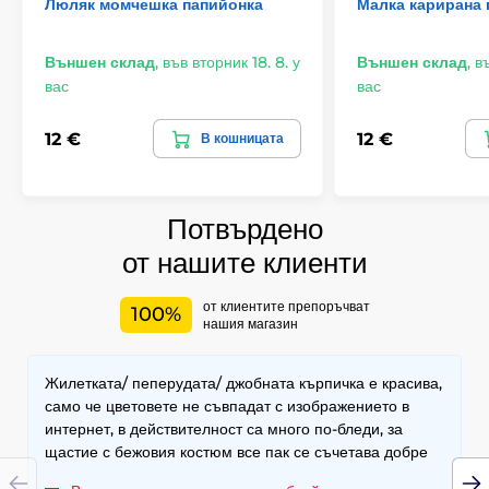
Люляк момчешка папийонка
Малка карирана 
Външен склад
,
във вторник 18. 8. у
Външен склад
,
въ
вас
вас
12 €
12 €
В кошницата
Потвърдено
от нашите клиенти
от клиентите препоръчват
100%
нашия магазин
Жилетката/ пеперудата/ джобната кърпичка е красива,
само че цветовете не съвпадат с изображението в
интернет, в действителност са много по-бледи, за
щастие с бежовия костюм все пак се съчетава добре