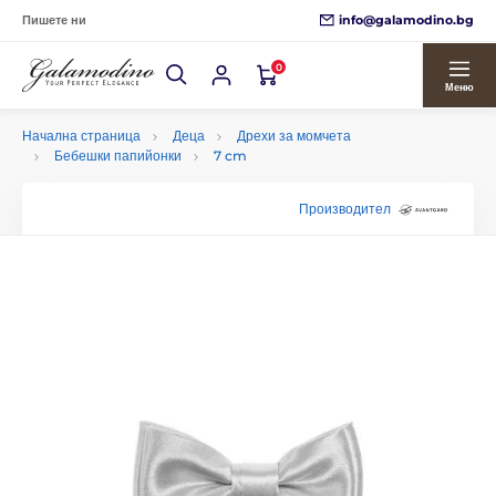
info@galamodino.bg
Пишете ни
0
Меню
Начална страница
Деца
Дрехи за момчета
Бебешки папийонки
7 cm
Производител