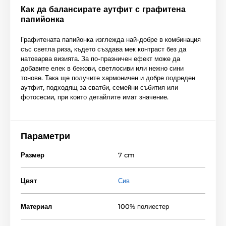
Как да балансирате аутфит с графитена
папийонка
Графитената папийонка изглежда най-добре в комбинация
със светла риза, където създава мек контраст без да
натоварва визията. За по-празничен ефект може да
добавите елек в бежови, светлосиви или нежно сини
тонове. Така ще получите хармоничен и добре подреден
аутфит, подходящ за сватби, семейни събития или
фотосесии, при които детайлите имат значение.
Параметри
Размер
7 cm
Цвят
Сив
Материал
100% полиестер