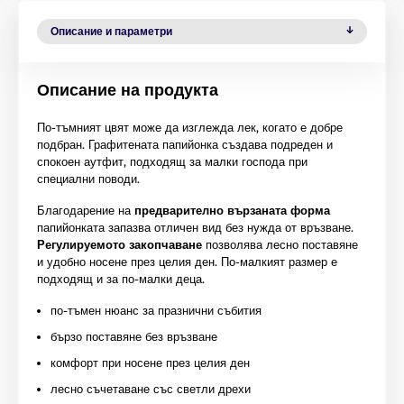
Описание и параметри
Описание на продукта
По-тъмният цвят може да изглежда лек, когато е добре
подбран. Графитената папийонка създава подреден и
спокоен аутфит, подходящ за малки господа при
специални поводи.
Благодарение на
предварително вързаната форма
папийонката запазва отличен вид без нужда от връзване.
Регулируемото закопчаване
позволява лесно поставяне
и удобно носене през целия ден. По-малкият размер е
подходящ и за по-малки деца.
по-тъмен нюанс за празнични събития
бързо поставяне без връзване
комфорт при носене през целия ден
лесно съчетаване със светли дрехи