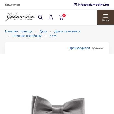
info@galamodino.bg
Пишете ни
0
Меню
Начална страница
Деца
Дрехи за момчета
Бебешки папийонки
7 cm
Производител