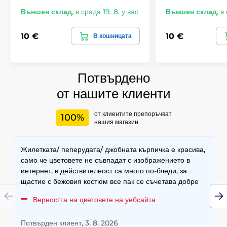
Външен склад
,
в сряда 19. 8. у вас
Външен склад
,
в 
10 €
10 €
В кошницата
Потвърдено
от нашите клиенти
от клиентите препоръчват
100%
нашия магазин
Жилетката/ пеперудата/ джобната кърпичка е красива,
само че цветовете не съвпадат с изображението в
интернет, в действителност са много по-бледи, за
щастие с бежовия костюм все пак се съчетава добре
Верността на цветовете на уебсайта
Потвърден клиент, 3. 8. 2026