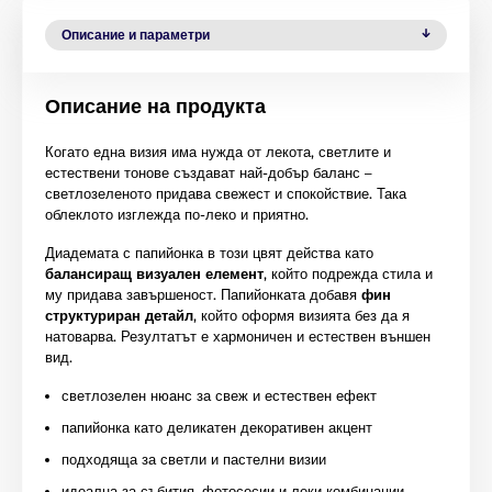
Описание и параметри
Описание на продукта
Когато една визия има нужда от лекота, светлите и
естествени тонове създават най-добър баланс –
светлозеленото придава свежест и спокойствие. Така
облеклото изглежда по-леко и приятно.
Диадемата с папийонка в този цвят действа като
балансиращ визуален елемент
, който подрежда стила и
му придава завършеност. Папийонката добавя
фин
структуриран детайл
, който оформя визията без да я
натоварва. Резултатът е хармоничен и естествен външен
вид.
светлозелен нюанс за свеж и естествен ефект
папийонка като деликатен декоративен акцент
подходяща за светли и пастелни визии
идеална за събития, фотосесии и леки комбинации