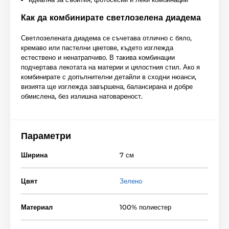
Как да комбинирате светлозелена диадема
Светлозелената диадема се съчетава отлично с бяло,
кремаво или пастелни цветове, където изглежда
естествено и ненатрапчиво. В такива комбинации
подчертава лекотата на материи и цялостния стил. Ако я
комбинирате с допълнителни детайли в сходни нюанси,
визията ще изглежда завършена, балансирана и добре
обмислена, без излишна натовареност.
Параметри
Ширина
7 см
Цвят
Зелено
Материал
100% полиестер