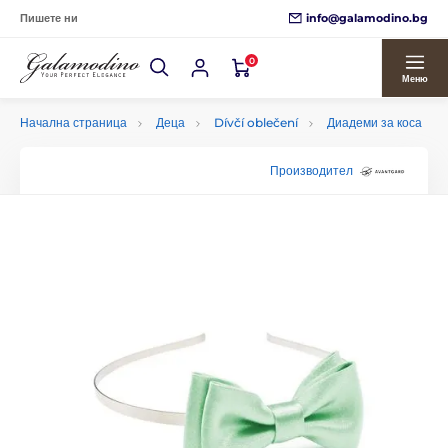
info@galamodino.bg
Пишете ни
0
Меню
Начална страница
Деца
Dívčí oblečení
Диадеми за коса
Производител