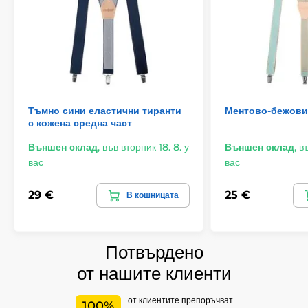
Тъмно сини еластични тиранти
Ментово-бежови
с кожена средна част
Външен склад
,
във вторник 18. 8. у
Външен склад
,
въ
вас
вас
29 €
25 €
В кошницата
Потвърдено
от нашите клиенти
от клиентите препоръчват
100%