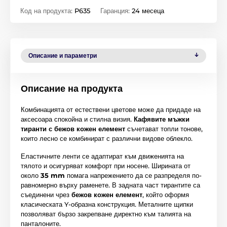
Код на продукта:
P635
Гаранция:
24 месеца
Описание и параметри
Описание на продукта
Комбинацията от естествени цветове може да придаде на
аксесоара спокойна и стилна визия.
Кафявите мъжки
тиранти с бежов кожен елемент
съчетават топли тонове,
които лесно се комбинират с различни видове облекло.
Еластичните ленти се адаптират към движенията на
тялото и осигуряват комфорт при носене. Ширината от
около
35 mm
помага напрежението да се разпределя по-
равномерно върху раменете. В задната част тирантите са
съединени чрез
бежов кожен елемент
, който оформя
класическата Y-образна конструкция. Металните щипки
позволяват бързо закрепване директно към талията на
панталоните.