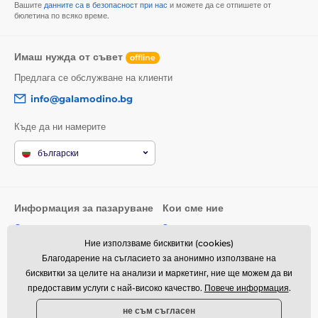
Вашите
данните са в безопасност при нас
и можете да се отпишете от
бюлетина по всяко време.
Имаш нужда от съвет
offline
Предлага се обслужване на клиенти
info@galamodino.bg
Къде да ни намерите
български
Информация за пазаруване
Кои сме ние
Общи условия
За нас
Ние използваме бисквитки (cookies)
Доставка
Контактни данни
Благодарение на съгласието за анонимно използване на
Връщане на стоки и рекламации
Партньорство с Galamodino
бисквитки за целите на анализи и маркетинг, ние ще можем да ви
предоставим услуги с най-високо качество.
Повече информация
.
Политика за поверителност
не съм съгласен