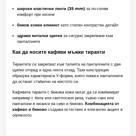
широки еластични ленти (35 mm)
за по-голям
комфорт при носене
бежов кожен елемент
като стилен контрастен детайл
здрави метални щипки
за сигурно закрепване към
панталоните
Как да носите кафяви мъжки тиранти
Тирантите се закрепват към талията на панталоните с две
щипки отпред и една лента отзад. Тази конструкция
образува характерната Y-форма, която помага панталоните
да останат стабилно на мястото си.
Кафявите тиранти с бежова кожа могат да се комбинират
например с бяла или светлосиня риза, тъмно сако или
панталони в нюанси на сиво и бежово.
Комбинацията от
кафяво и бежово
създава естествен и елегантен акцент в
облеклото.