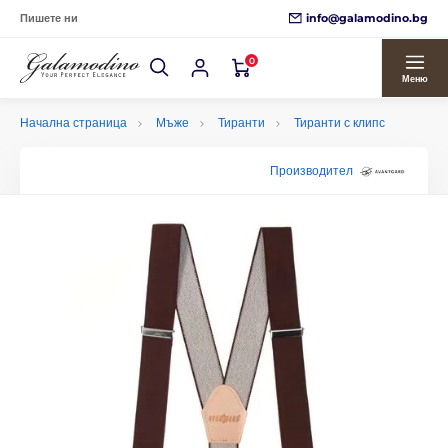
info@galamodino.bg
Пишете ни
0
Меню
Начална страница
Мъже
Тиранти
Тиранти с клипс
Производител