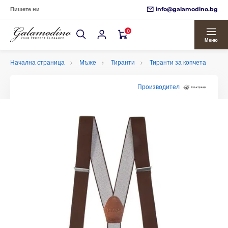
info@galamodino.bg
Пишете ни
0
Меню
Начална страница
Мъже
Тиранти
Тиранти за копчета
Производител