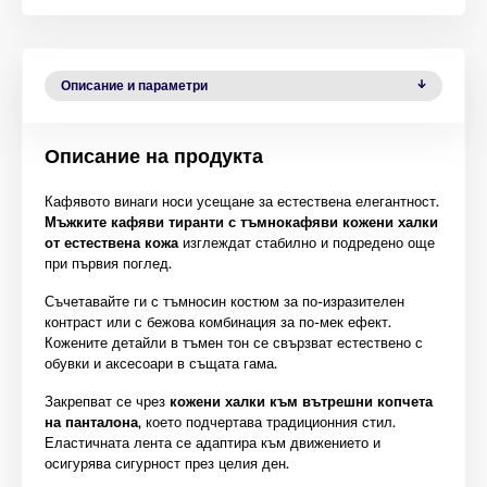
Описание и параметри
Описание на продукта
Кафявото винаги носи усещане за естествена елегантност.
Мъжките кафяви тиранти с тъмнокафяви кожени халки
от естествена кожа
изглеждат стабилно и подредено още
при първия поглед.
Съчетавайте ги с тъмносин костюм за по-изразителен
контраст или с бежова комбинация за по-мек ефект.
Кожените детайли в тъмен тон се свързват естествено с
обувки и аксесоари в същата гама.
Закрепват се чрез
кожени халки към вътрешни копчета
на панталона
, което подчертава традиционния стил.
Еластичната лента се адаптира към движението и
осигурява сигурност през целия ден.