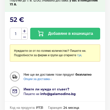
Поръчки до 7. 8. 12:00, очаквана доставка:
у вас в понеделник
17. 8.
52 €
Добавяне в кошницата
Нуждаете се от по-голямо количество? Пишете ни.
Подробности за фирми и групи ще откриете
тук
.
Ние ще ви доставим този продукт
безплатно
Опции за доставка ›
Имате ли нужда от съвет?
Пишете ни
info@galamodino.bg
Код на продукта:
P731
Гаранция:
24 месеца