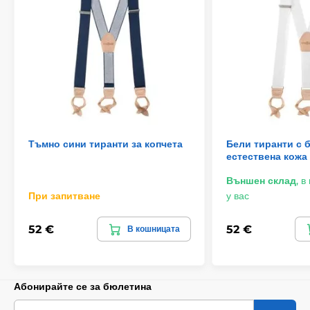
Тъмно сини тиранти за копчета
Бели тиранти с 
естествена кожа
Външен склад
,
в
При запитване
у вас
52 €
52 €
В кошницата
Абонирайте се за бюлетина