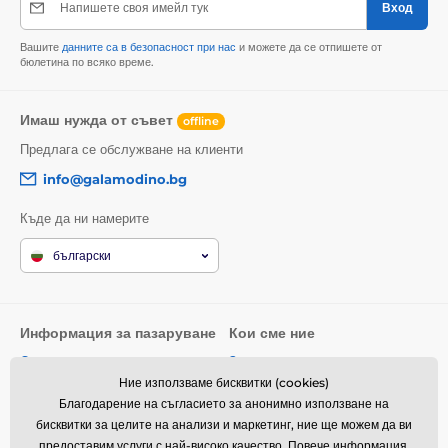
Напишете своя имейл тук
Вход
Вашите
данните са в безопасност при нас
и можете да се отпишете от
бюлетина по всяко време.
Имаш нужда от съвет
offline
Предлага се обслужване на клиенти
info@galamodino.bg
Къде да ни намерите
български
Информация за пазаруване
Кои сме ние
Общи условия
За нас
Ние използваме бисквитки (cookies)
Доставка
Контактни данни
Благодарение на съгласието за анонимно използване на
Връщане на стоки и рекламации
Партньорство с Galamodino
бисквитки за целите на анализи и маркетинг, ние ще можем да ви
предоставим услуги с най-високо качество.
Повече информация
.
Политика за поверителност