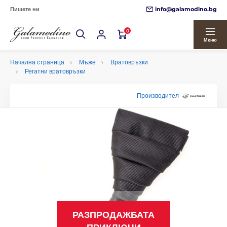
info@galamodino.bg
Пишете ни
0
Меню
Начална страница
Мъже
Вратовръзки
Регатни вратовръзки
Производител
РАЗПРОДАЖБАТА