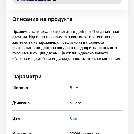
Описание на продукта
Празничната мъжка вратовръзка е добър избор за светски
събития. Идеална е например в комплект със сватбена
жилетка за младоженеца. Графитно сива френска
вратовръзка се доставя заедно с предварително сгъната
кърпичка в същия десен. Ще оживи идеално вашето
облекло и ще добави индивидуалност към външния ви вид.
Параметри
Ширина
9 см
Дължина
52 cm
Цвят
Сив
Материал
100% полиестер