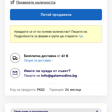
Проверете наличността
Питай продавача
Нуждаете се от по-голямо количество? Пишете ни.
Подробности за фирми и групи ще откриете
тук
.
Безплатна доставка
от
41 €
Опции за доставка ›
Имате ли нужда от съвет?
Пишете ни
info@galamodino.bg
Код на продукта:
P652
Гаранция:
24 месеца
Описание и параметри