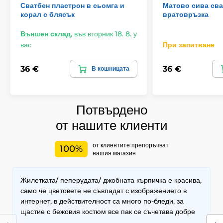
Сватбен пластрон в сьомга и
Матово сива сва
корал с блясък
вратовръзка
Външен склад
,
във вторник 18. 8. у
вас
При запитване
36 €
36 €
В кошницата
Потвърдено
от нашите клиенти
от клиентите препоръчват
100%
нашия магазин
Жилетката/ пеперудата/ джобната кърпичка е красива,
само че цветовете не съвпадат с изображението в
интернет, в действителност са много по-бледи, за
щастие с бежовия костюм все пак се съчетава добре