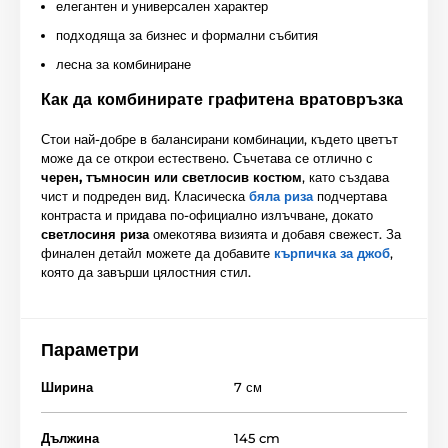
елегантен и универсален характер
подходяща за бизнес и формални събития
лесна за комбиниране
Как да комбинирате графитена вратовръзка
Стои най-добре в балансирани комбинации, където цветът
може да се открои естествено. Съчетава се отлично с
черен, тъмносин или светлосив костюм
, като създава
чист и подреден вид. Класическа
бяла риза
подчертава
контраста и придава по-официално излъчване, докато
светлосиня риза
омекотява визията и добавя свежест. За
финален детайл можете да добавите
кърпичка за джоб
,
която да завърши цялостния стил.
Параметри
Ширина
7 см
Дължина
145 cm