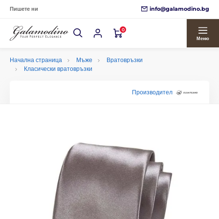
info@galamodino.bg
Пишете ни
0
Меню
Начална страница
Мъже
Вратовръзки
Класически вратовръзки
Производител