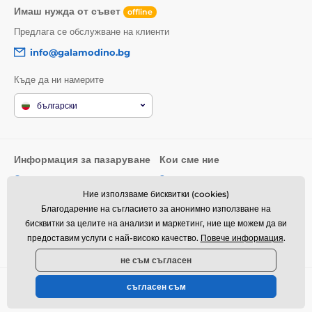
Имаш нужда от съвет
offline
Предлага се обслужване на клиенти
info@galamodino.bg
Къде да ни намерите
български
Информация за пазаруване
Кои сме ние
Общи условия
За нас
Ние използваме бисквитки (cookies)
Доставка
Контактни данни
Благодарение на съгласието за анонимно използване на
Връщане на стоки и рекламации
Партньорство с Galamodino
бисквитки за целите на анализи и маркетинг, ние ще можем да ви
предоставим услуги с най-високо качество.
Повече информация
.
Политика за поверителност
не съм съгласен
съгласен съм
© 2026 www.galamodino.bg ⦁ Техническо решение
SIMPLIA.cz