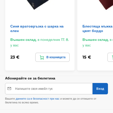
Синя вратовръзка с шарка на
Блестяща мъжка
елен
цвят бордо
Външен склад
,
в понеделник 17. 8.
Външен склад
,
в
у вас
у вас
23 €
15 €
В кошницата
Абонирайте се за бюлетина
Напишете своя имейл тук
Вход
Вашите
данните са в безопасност при нас
и можете да се отпишете от
бюлетина по всяко време.