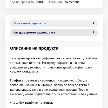
Код на продукта:
P1100
Гаранция:
24 месеца
Описание и параметри
Как да вържете вратовръзка
Описание на продукта
Тази
вратовръзка
в графитен цвят впечатлява с дълбокия
си тъмносив оттенък. Изглежда сдържано, но носи
усещане за увереност – точно онзи детайл, който прави
визията завършена.
Графитът
съчетава сериозност и модерност, без да
привлича излишно внимание. Лесно се вписва както в
делова среда, така и в по-официални поводи. Това е
аксесоар, който подчертава стила естествено и без усилие.
дълбок
графитен оттенък