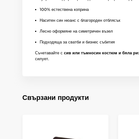
100% естествена коприна
Наситен син нюанс с благороден отблясък
Лесно оформяне на симетричен възел
Подходяща за сватби и бизнес събития
Съчетавайте с
сив или тъмносин костюм и бяла ри
силует.
Свързани продукти