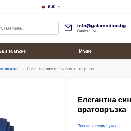
EUR
info@galamodino.bg
, категория...
Пишете ни
ъци за мъже
Мъже
ратовръзки
Елегантна синя копринена вратовръзка
Елегантна си
вратовръзка
Повече информация ›