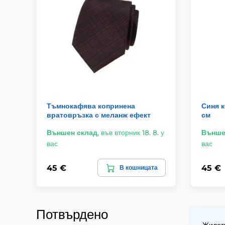
Тъмнокафява копринена
Синя 
вратовръзка с меланж ефект
см
Външен склад
,
във вторник 18. 8. у
Външе
вас
вас
45 €
45 €
В кошницата
Потвърдено