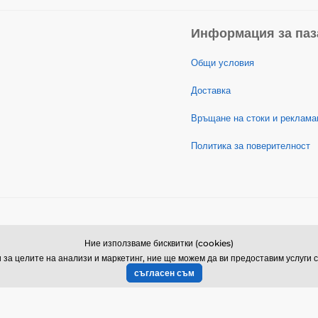
Информация за паз
Общи условия
Доставка
Връщане на стоки и реклама
Политика за поверителност
© 2026 www.galamodino.bg ⦁ Техническо решение
SIMPLIA.cz
Ние използваме бисквитки (cookies)
за целите на анализи и маркетинг, ние ще можем да ви предоставим услуги с
съгласен съм