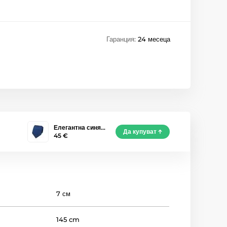
Гаранция:
24 месеца
Елегантна синя…
Да купуват
45 €
7 см
145 cm