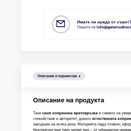
Имате ли нужда от съвет
Пишете ни
info@galamodino.
Описание и параметри
Описание на продукта
Тази
синя копринена вратовръзка
е символ на увере
спокойствие и авторитет, докато
естествената коприн
завършек на всяка риза. Материята пада плавно, офор
безупречен вид през целия ден – от официална церем