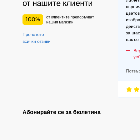
Жилетк
от нашите клиенти
кърпич
цветов
от клиентите препоръчват
100%
изобра
нашия магазин
действ
за щас
Прочетете
пак се
всички отзиви
Ве
уе
Потвър
Абонирайте се за бюлетина