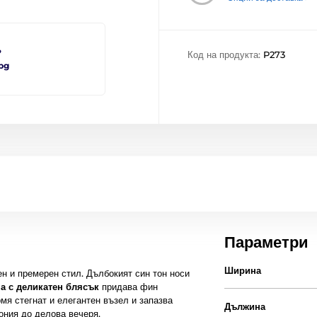
?
Код на продукта:
P273
bg
Параметри
Ширина
н и премерен стил. Дълбокият син тон носи
а с деликатен блясък
придава фин
мя стегнат и елегантен възел и запазва
Дължина
ония до делова вечеря.