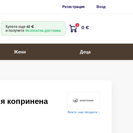
Регистрация
Вход
0
Купете още
41 €
0 €
и получете
безплатна доставка
Жени
Деца
ня копринена
Вижте още продукти ›