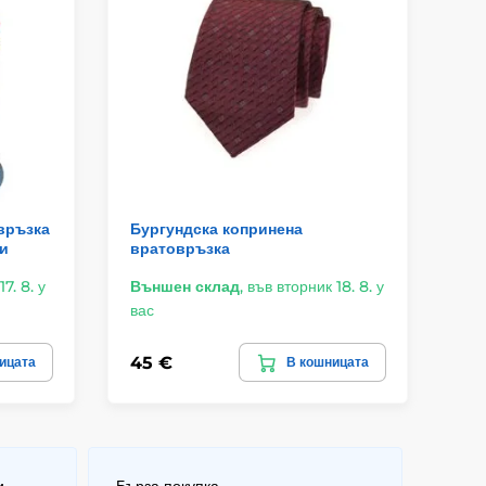
връзка
Бургундска копринена
Че
ли
вратовръзка
с 
7. 8. у
Външен склад
,
във вторник 18. 8. у
Въ
вас
ва
45 €
45
ицата
В кошницата