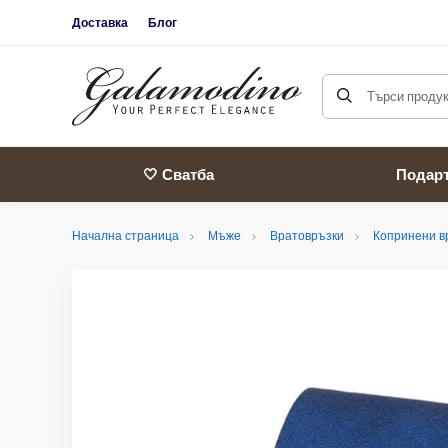
Доставка
Блог
Търси продукт
🤍 Сватба
Подар
Начална страница
Мъже
Вратовръзки
Копринени в