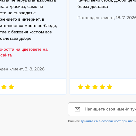
ата/ пеперудата/ джобната
Качествени стоки, добри цен
ка е красива, само че
бърза доставка
ете не съвпадат с
Потвърден клиент, 18. 7. 202
жението в интернет, в
ителност са много по-бледи,
тие с бежовия костюм все
 съчетава добре
рността на цветовете на
бсайта
ден клиент, 3. 8. 2026
Напишете своя имейл ту
Вашите
данните са в безопасност при нас
и