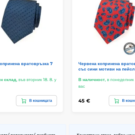
копринена вратовръзка 7
Червена копринена врато
със сини мотиви на пейс
н склад
,
във вторник 18. 8. у
В наличност
,
в понеделник 1
вас
45 €
В кошницата
В кошн