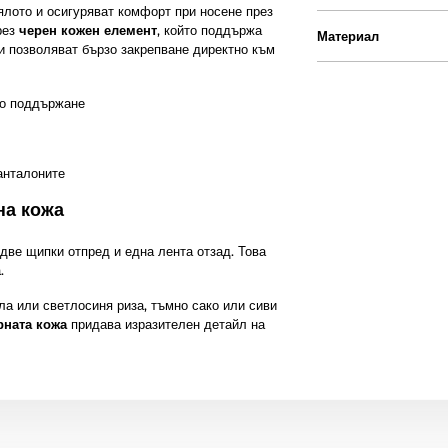
ялото и осигуряват комфорт при носене през
рез
черен кожен елемент
, който поддържа
Материал
и позволяват бързо закрепване директно към
о поддържане
анталоните
на кожа
 две щипки отпред и една лента отзад. Това
.
ла или светлосиня риза, тъмно сако или сиви
рната кожа
придава изразителен детайл на