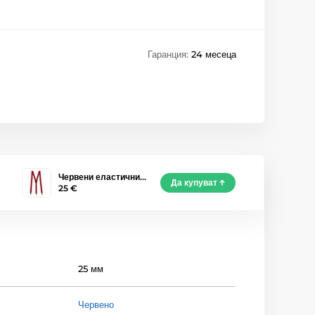
Гаранция:
24 месеца
Червени еластични…
Да купуват
25 €
25 мм
Червено