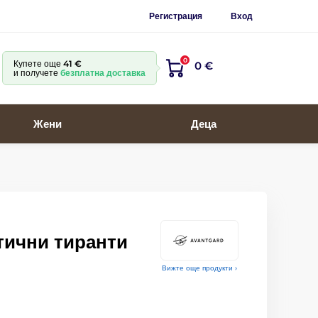
Регистрация
Вход
0
Купете още
41 €
0 €
и получете
безплатна доставка
Жени
Деца
тични тиранти
Вижте още продукти ›