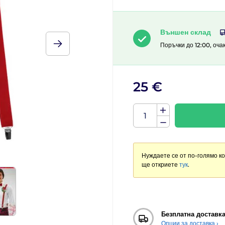
Външен склад
Поръчки до 12:00, оча
25 €
Нуждаете се от по-голямо к
ще откриете
тук
.
Безплатна доставк
Опции за доставка ›