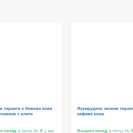
и тиранти с бежова кожа
Изумрудено зелени тиран
пчаване с клипс
кафява кожа
н склад
,
в петък 14. 8. у вас
Външен склад
,
в петък 14. 8