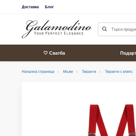
Доставка
Блог
Търси продукт
🤍 Сватба
Подар
Начална страница
Мъже
Тиранти
Тиранти с клипс