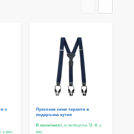
ти с
Луксозни сини тиранти в
Ме
подаръчна кутия
В наличност
,
в четвъртък 13. 8. у
. у вас
вас
Въ