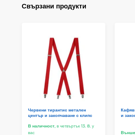
Свързани продукти
Червени тирантис метален
Кафяв
център и закопчаване с клипс
и зако
В наличност
,
в четвъртък 13. 8. у
вас
Външе