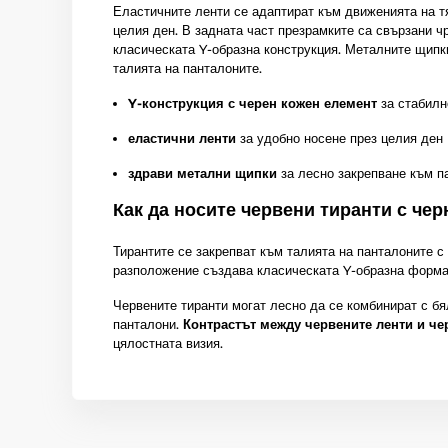
Еластичните ленти се адаптират към движенията на т
целия ден. В задната част презрамките са свързани ч
класическата Y-образна конструкция. Металните щипк
талията на панталоните.
Y-конструкция с черен кожен елемент
за стабилн
еластични ленти
за удобно носене през целия ден
здрави метални щипки
за лесно закрепване към п
Как да носите червени тиранти с чер
Тирантите се закрепват към талията на панталоните с
разположение създава класическата Y-образна форма
Червените тиранти могат лесно да се комбинират с бя
панталони.
Контрастът между червените ленти и че
цялостната визия.