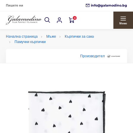
info@galamodino.bg
Пишете ни
0
Меню
Начална страница
Мъже
Кърпички за сакo
Памучни кърпички
Производител