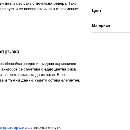
ен якa
и със сака с
по-тясна ревера
. Така
 силует и се вписва отлично в съвременния
Цвят
Материал
овръзка
особено благородно и създава хармоничен
 Най-добре се съчетава с
едноцветна риза
,
т на вратовръзката да изпъкне. В по-
иза и тъмни дънки
, където остава елегантен,
е вратовръзка
за няколко минути.