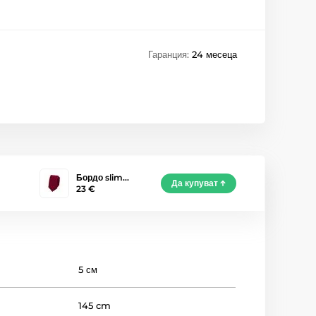
Гаранция:
24 месеца
Бордо slim…
Да купуват
23 €
5 см
145 cm