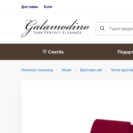
Доставка
Блог
Търси продукт
🤍 Сватба
Подар
Начална страница
Мъже
Вратовръзки
Тесни врато