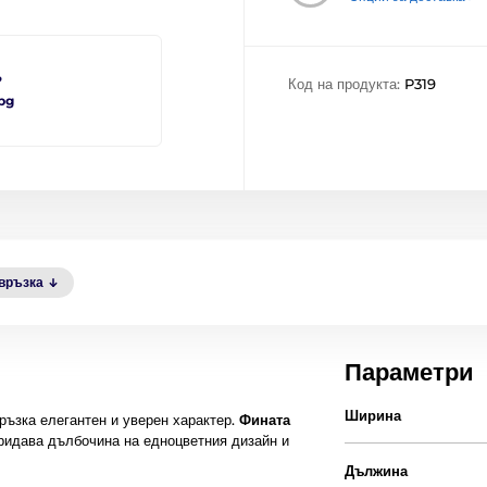
?
Код на продукта:
P319
bg
овръзка
Параметри
Ширина
ръзка елегантен и уверен характер.
Фината
ридава дълбочина на едноцветния дизайн и
Дължина