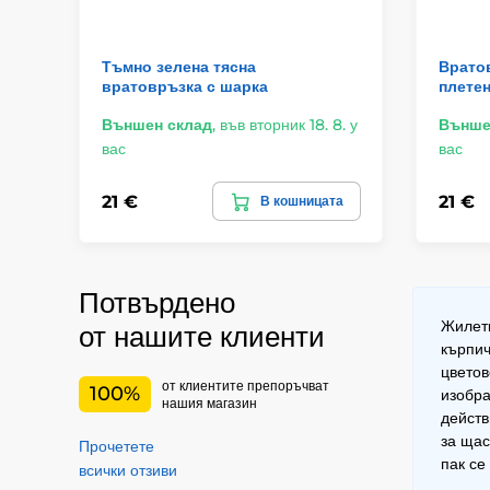
Тъмно зелена тясна
Вратов
вратовръзка с шарка
плете
Външен склад
,
във вторник 18. 8. у
Външе
вас
вас
21 €
21 €
В кошницата
Потвърдено
Жилетк
от нашите клиенти
кърпич
цветов
от клиентите препоръчват
100%
изобра
нашия магазин
действ
за щас
Прочетете
пак се
всички отзиви