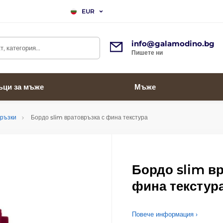
EUR
info@galamodino.bg
, категория...
Пишете ни
ъци за мъже
Мъже
връзки
Бордо slim вратовръзка с фина текстура
Бордо slim в
фина текстур
Повече информация ›