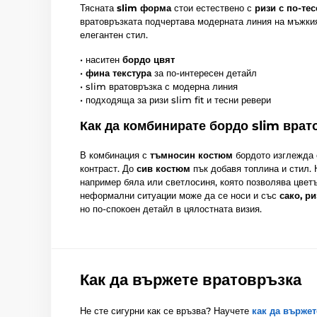
Тясната
slim форма
стои естествено с
ризи с по-тес
вратовръзката подчертава модерната линия на мъжкия
елегантен стил.
• наситен
бордо цвят
•
фина текстура
за по-интересен детайл
• slim вратовръзка с модерна линия
• подходяща за ризи slim fit и тесни ревери
Как да комбинирате бордо slim врат
В комбинация с
тъмносин костюм
бордото изглежда 
контраст. До
сив костюм
пък добавя топлина и стил.
например бяла или светлосиня, която позволява цветъ
неформални ситуации може да се носи и със
сако, р
но по-спокоен детайл в цялостната визия.
Как да вържете вратовръзка
Не сте сигурни как се връзва? Научете
как да вържет