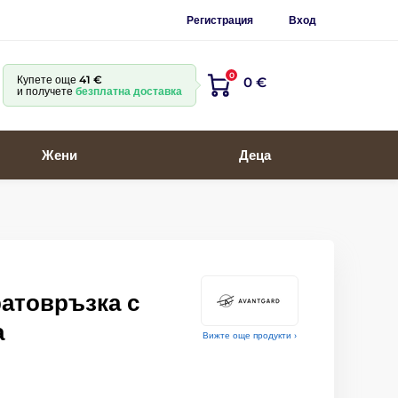
Регистрация
Вход
0
Купете още
41 €
0 €
и получете
безплатна доставка
Жени
Деца
ратовръзка с
а
Вижте още продукти ›