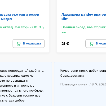
ръзка със син и розов
Лавандова paisley врато
н модел
slim
н склад
,
във вторник 18. 8. у
Външен склад
,
във вторник 
вас
21 €
В кошницата
В кошн
ата/ пеперудата/ джобната
Качествени стоки, добри цен
ка е красива, само че
бърза доставка
ете не съвпадат с
Потвърден клиент, 18. 7. 202
жението в интернет, в
ителност са много по-бледи,
тие с бежовия костюм все
 съчетава добре