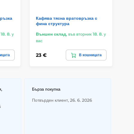
връзка
Кафява тясна вратовръзка с
Гр
фина структура
ша
18. 8. у
Външен склад
,
във вторник 18. 8. у
Въ
вас
ва
23 €
21
ицата
В кошницата
и,
Бърза покупка
Потвърден клиент, 26. 6. 2026
6