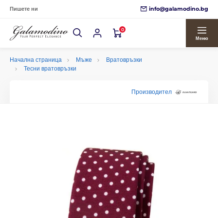
info@galamodino.bg
Пишете ни
0
Меню
Начална страница
Мъже
Вратовръзки
Тесни вратовръзки
Производител