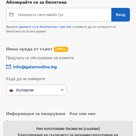
Абонирайте се за бюлетина
Напишете своя имейл тук
Вход
Вашите
данните са в безопасност при нас
и можете да се отпишете от
бюлетина по всяко време.
Имаш нужда от съвет
offline
Предлага се обслужване на клиенти
info@galamodino.bg
Къде да ни намерите
български
Информация за пазаруване
Кои сме ние
Общи условия
За нас
Ние използваме бисквитки (cookies)
Доставка
Контактни данни
Благодарение на съгласието за анонимно използване на