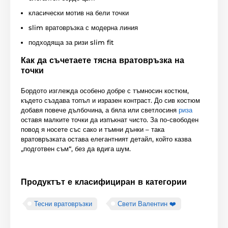
класически мотив на бели точки
slim вратовръзка с модерна линия
подходяща за ризи slim fit
Как да съчетаете тясна вратовръзка на
точки
Бордото изглежда особено добре с тъмносин костюм,
където създава топъл и изразен контраст. До сив костюм
добавя повече дълбочина, а бяла или светлосиня
риза
оставя малките точки да изпъкнат чисто. За по-свободен
повод я носете със сако и тъмни дънки – така
вратовръзката остава елегантният детайл, който казва
„подготвен съм“, без да вдига шум.
Продуктът е класифициран в категории
Тесни вратовръзки
Свети Валентин ❤️