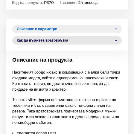
Код на продукта:
P370
Гаранция:
24 месеца
Описание и параметри
Как да вържете вратовръзка
Описание на продукта
Наситеният бордо нюанс в комбинация с малки бели точки
създава модел, който е едновременно класически и свеж.
Контрастът е фин, но достатъчно изразителен, за да
придаде на визията характер.
Тясната slim форма се съчетава естествено с ризи с по-
тесен якa и със съвременни сака с по-фина линия на
ревера. Така вратовръзката подчертава модерния мъжки
силует и изглежда стилно както в делова среда, така и на
по-свободни събития.
елегантен бордо цвят