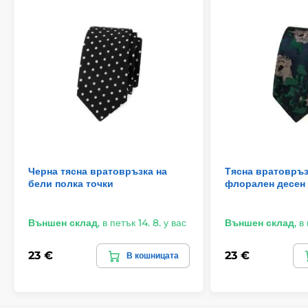
Черна тясна вратовръзка на
Тясна вратовръз
бели полка точки
флорален десен
Външен склад
,
в петък 14. 8. у вас
Външен склад
,
в 
23 €
23 €
В кошницата