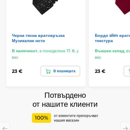
Черна тясна вратовръзка
Бордо slim врат
Музикални ноти
текстура
В наличност
,
в понеделник 17. 8. у
Външен склад
,
въ
вас
вас
23 €
23 €
В кошницата
Потвърдено
от нашите клиенти
от клиентите препоръчват
100%
нашия магазин