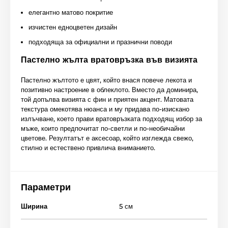
елегантно матово покритие
изчистен едноцветен дизайн
подходяща за официални и празнични поводи
Пастелно жълта вратовръзка във визията
Пастелно жълтото е цвят, който внася повече лекота и
позитивно настроение в облеклото. Вместо да доминира,
той допълва визията с фин и приятен акцент. Матовата
текстура омекотява нюанса и му придава по-изискано
излъчване, което прави вратовръзката подходящ избор за
мъже, които предпочитат по-светли и по-необичайни
цветове. Резултатът е аксесоар, който изглежда свежо,
стилно и естествено привлича вниманието.
Параметри
Ширина
5 см