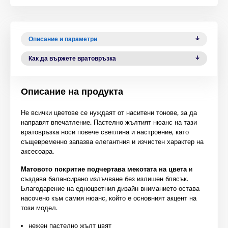
Описание и параметри
Как да вържете вратовръзка
Описание на продукта
Не всички цветове се нуждаят от наситени тонове, за да
направят впечатление. Пастелно жълтият нюанс на тази
вратовръзка носи повече светлина и настроение, като
същевременно запазва елегантния и изчистен характер на
аксесоара.
Матовото покритие подчертава мекотата на цвета
и
създава балансирано излъчване без излишен блясък.
Благодарение на едноцветния дизайн вниманието остава
насочено към самия нюанс, който е основният акцент на
този модел.
нежен пастелно жълт цвят