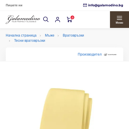
info@galamodino.bg
Пишете ни
0
Меню
Начална страница
Мъже
Вратовръзки
Тесни вратовръзки
Производител