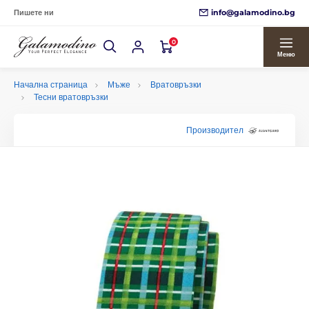
info@galamodino.bg
Пишете ни
0
Меню
Начална страница
Мъже
Вратовръзки
Тесни вратовръзки
Производител