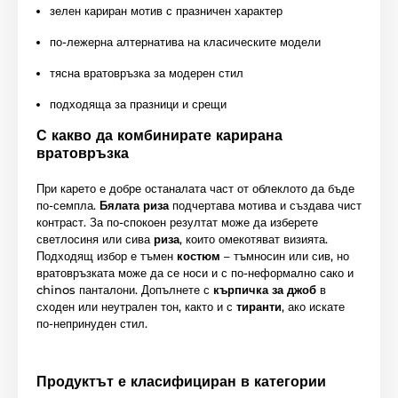
зелен кариран мотив с празничен характер
по-лежерна алтернатива на класическите модели
тясна вратовръзка за модерен стил
подходяща за празници и срещи
С какво да комбинирате карирана
вратовръзка
При карето е добре останалата част от облеклото да бъде
по-семпла.
Бялата риза
подчертава мотива и създава чист
контраст. За по-спокоен резултат може да изберете
светлосиня или сива
риза
, които омекотяват визията.
Подходящ избор е тъмен
костюм
– тъмносин или сив, но
вратовръзката може да се носи и с по-неформално сако и
chinos панталони. Допълнете с
кърпичка за джоб
в
сходен или неутрален тон, както и с
тиранти
, ако искате
по-непринуден стил.
Продуктът е класифициран в категории