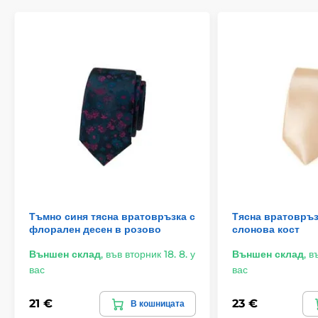
Тъмно синя тясна вратовръзка с
Тясна вратовръз
флорален десен в розово
слонова кост
Външен склад
,
във вторник 18. 8. у
Външен склад
,
въ
вас
вас
21 €
23 €
В кошницата