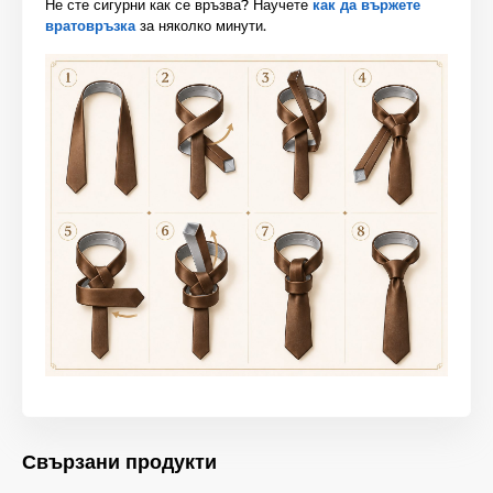
Не сте сигурни как се връзва? Научете
как да вържете
вратовръзка
за няколко минути.
Свързани продукти