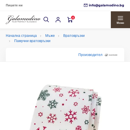
info@galamodino.bg
Пишете ни
0
Меню
Начална страница
Мъже
Вратовръзки
Памучни вратовръзки
Производител