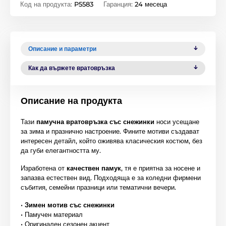
Код на продукта:
P5583
Гаранция:
24 месеца
Описание и параметри
Как да вържете вратовръзка
Описание на продукта
Тази
памучна вратовръзка със снежинки
носи усещане
за зима и празнично настроение. Фините мотиви създават
интересен детайл, който оживява класическия костюм, без
да губи елегантността му.
Изработена от
качествен памук
, тя е приятна за носене и
запазва естествен вид. Подходяща е за коледни фирмени
събития, семейни празници или тематични вечери.
•
Зимен мотив със снежинки
• Памучен материал
• Оригинален сезонен акцент