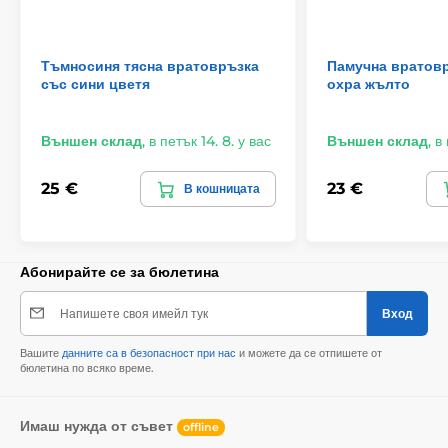
Тъмносиня тясна вратовръзка
Памучна вратовр
със сини цветя
охра жълто
Външен склад
,
в петък 14. 8. у вас
Външен склад
,
в 
25 €
23 €
В кошницата
Абонирайте се за бюлетина
Напишете своя имейл тук
Вход
Вашите
данните са в безопасност при нас
и можете да се отпишете от
бюлетина по всяко време.
Имаш нужда от съвет
offline