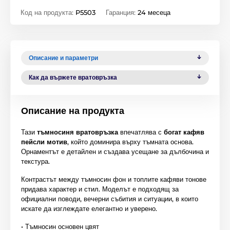
Код на продукта:
P5503
Гаранция:
24 месеца
Описание и параметри
Как да вържете вратовръзка
Описание на продукта
Тази
тъмносиня вратовръзка
впечатлява с
богат кафяв
пейсли мотив
, който доминира върху тъмната основа.
Орнаментът е детайлен и създава усещане за дълбочина и
текстура.
Контрастът между тъмносин фон и топлите кафяви тонове
придава характер и стил. Моделът е подходящ за
официални поводи, вечерни събития и ситуации, в които
искате да изглеждате елегантно и уверено.
• Тъмносин основен цвят