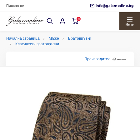
info@galamodino.bg
Пишете ни
0
Меню
Начална страница
Мъже
Вратовръзки
Класически вратовръзки
Производител