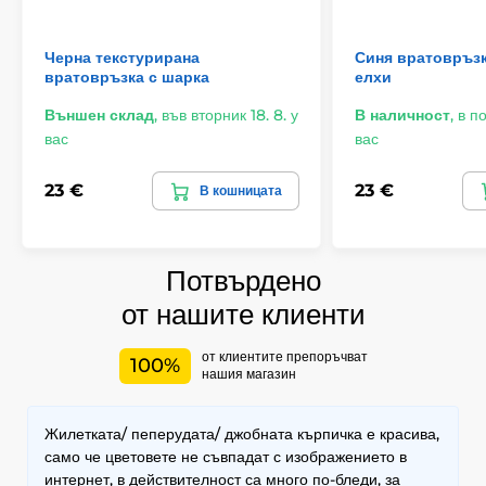
Черна текстурирана
Синя вратовръзк
вратовръзка с шарка
елхи
Външен склад
,
във вторник 18. 8. у
В наличност
,
в по
вас
вас
23 €
23 €
В кошницата
Потвърдено
от нашите клиенти
от клиентите препоръчват
100%
нашия магазин
Жилетката/ пеперудата/ джобната кърпичка е красива,
само че цветовете не съвпадат с изображението в
интернет, в действителност са много по-бледи, за