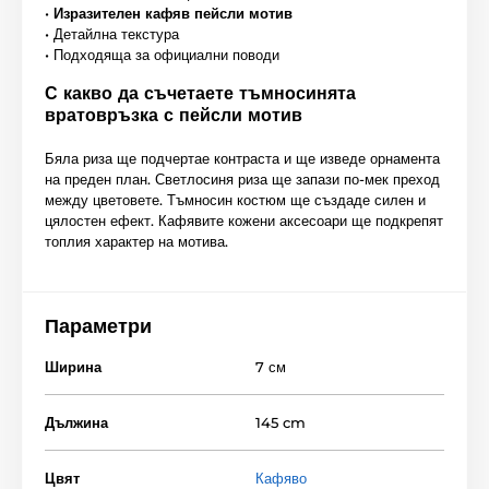
•
Изразителен кафяв пейсли мотив
• Детайлна текстура
• Подходяща за официални поводи
С какво да съчетаете тъмносинята
вратовръзка с пейсли мотив
Бяла риза ще подчертае контраста и ще изведе орнамента
на преден план. Светлосиня риза ще запази по-мек преход
между цветовете. Тъмносин костюм ще създаде силен и
цялостен ефект. Кафявите кожени аксесоари ще подкрепят
топлия характер на мотива.
Параметри
Ширина
7 см
Дължина
145 cm
Цвят
Кафяво