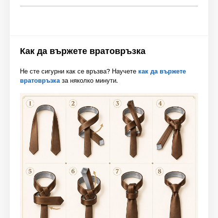
Как да вържете вратовръзка
Не сте сигурни как се връзва? Научете
как да вържете
вратовръзка
за няколко минути.