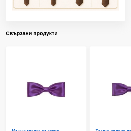
Свързани продукти
Мъжка гладка лъскава
Тъмно лилава л