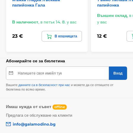
папийонка Гала
папийонка
Външен склад
,
в
В наличност
,
в петък 14. 8. у вас
у вас
23 €
12 €
В кошницата
Абонирайте се за бюлетина
Напишете своя имейл тук
Вход
Вашите
данните са в безопасност при нас
и можете да се отпишете от
бюлетина по всяко време.
Имаш нужда от съвет
offline
Предлага се обслужване на клиенти
info@galamodino.bg