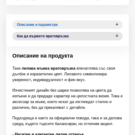
Описание и параметри
Как да вържете вратовръзка
Описание на продукта
Тази
лилава мъжка вратовръзка
впечатлява със своя
дълбок и изразителен цвят. Лилавото символизира
увереност, индивидуалност и фин вкус.
Изчистеният дизайн без шарки позволява на цвета да
изпъкне и да придаде характер на цялостната визия. Това е
аксесоар за мъже, които искат да изглеждат стилно и
различно, без да прекаляват с детайли.
Подходяща е както за официални поводи, така и за делова
среда, където търсите балансиран, но отличим акцент.
•
Наситен и елегантен лилав оттенък