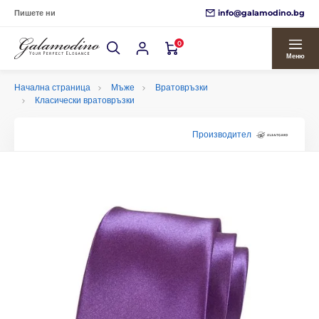
info@galamodino.bg
Пишете ни
0
Меню
Начална страница
Мъже
Вратовръзки
Класически вратовръзки
Производител