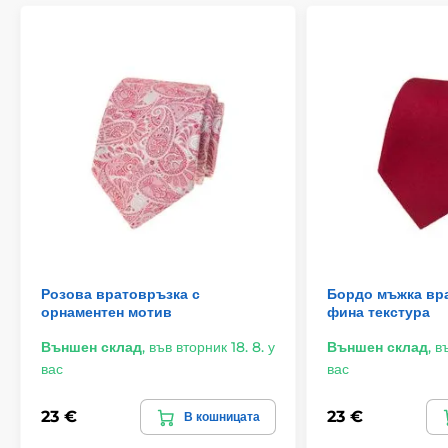
Розова вратовръзка с
Бордо мъжка вр
орнаментен мотив
фина текстура
Външен склад
,
във вторник 18. 8. у
Външен склад
,
въ
вас
вас
23 €
23 €
В кошницата