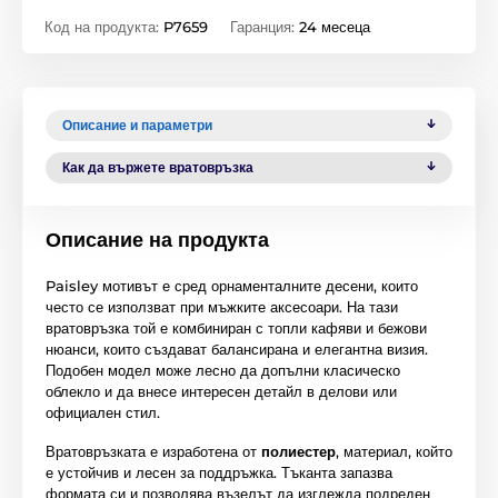
Код на продукта:
P7659
Гаранция:
24 месеца
Описание и параметри
Как да вържете вратовръзка
Описание на продукта
Paisley мотивът е сред орнаменталните десени, които
често се използват при мъжките аксесоари. На тази
вратовръзка той е комбиниран с топли кафяви и бежови
нюанси, които създават балансирана и елегантна визия.
Подобен модел може лесно да допълни класическо
облекло и да внесе интересен детайл в делови или
официален стил.
Вратовръзката е изработена от
полиестер
, материал, който
е устойчив и лесен за поддръжка. Тъканта запазва
формата си и позволява възелът да изглежда подреден