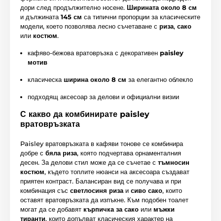
дори след продължително носене.
Ширината около 8 см
и дължината
145 см
са типични пропорции за класическите
модели, което позволява лесно съчетаване с
риза
,
сако
или
костюм
.
кафяво-бежова вратовръзка с декоративен
paisley
мотив
класическа
ширина около 8 см
за елегантно облекло
подходящ аксесоар за делови и официални визии
С какво да комбинирате paisley
вратовръзката
Paisley вратовръзката в кафяви тонове се комбинира
добре с
бяла риза
, която подчертава орнаменталния
десен. За делови стил може да се съчетае с
тъмносин
костюм
, където топлите нюанси на аксесоара създават
приятен контраст. Балансиран вид се получава и при
комбинация със
светлосиня риза
и
сиво сако
, които
оставят вратовръзката да изпъкне. Към подобен тоалет
могат да се добавят
кърпичка за сако
или
мъжки
тиранти
, които допълват класическия характер на