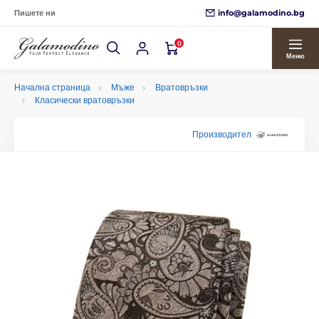
info@galamodino.bg
Пишете ни
0
Меню
Начална страница
Мъже
Вратовръзки
Класически вратовръзки
Производител