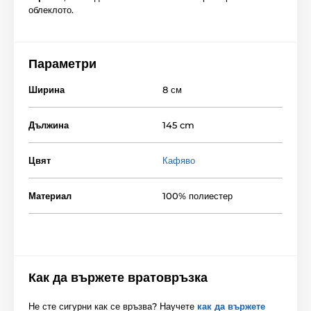
облеклото.
Параметри
Ширина
8 см
Дължина
145 cm
Цвят
Кафяво
Материал
100% полиестер
Как да вържете вратовръзка
Не сте сигурни как се връзва? Научете
как да вържете