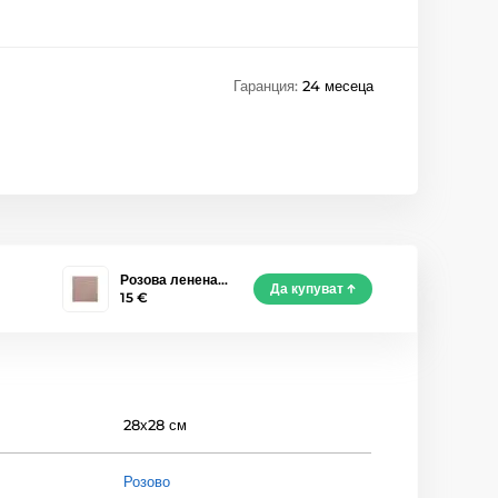
Гаранция:
24 месеца
Розова ленена…
Да купуват
15 €
28х28 см
Розово