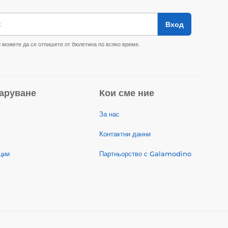
к
Вход
 можете да се отпишете от бюлетина по всяко време.
аруване
Кои сме ние
За нас
Контактни данни
ции
Партньорство с Galamodino