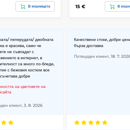
15 €
В кошницата
В кошн
ата/ пеперудата/ джобната
Качествени стоки, добри цен
ка е красива, само че
бърза доставка
ете не съвпадат с
Потвърден клиент, 18. 7. 202
жението в интернет, в
ителност са много по-бледи,
тие с бежовия костюм все
 съчетава добре
рността на цветовете на
бсайта
ден клиент, 3. 8. 2026