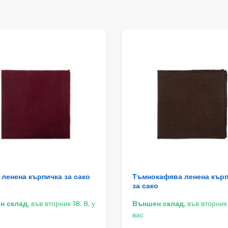
ленена кърпичка за сако
Тъмнокафява ленена кър
за сако
н склад
,
във вторник 18. 8. у
Външен склад
,
във вторник 
вас