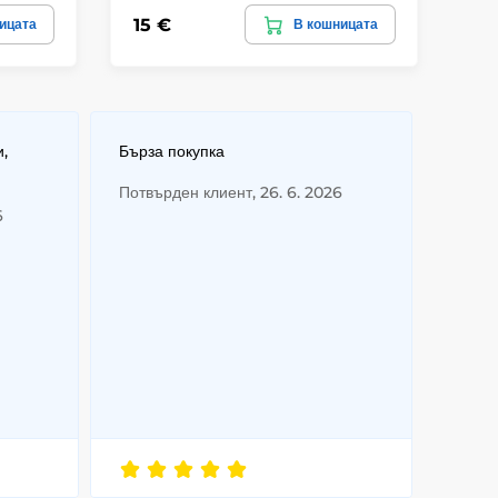
15 €
15
ицата
В кошницата
и,
Бърза покупка
Потвърден клиент, 26. 6. 2026
6