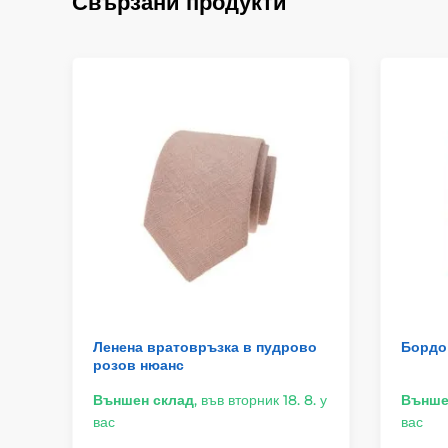
Свързани продукти
Ленена вратовръзка в пудрово
Бордо 
розов нюанс
Външен склад
,
във вторник 18. 8. у
Външе
вас
вас