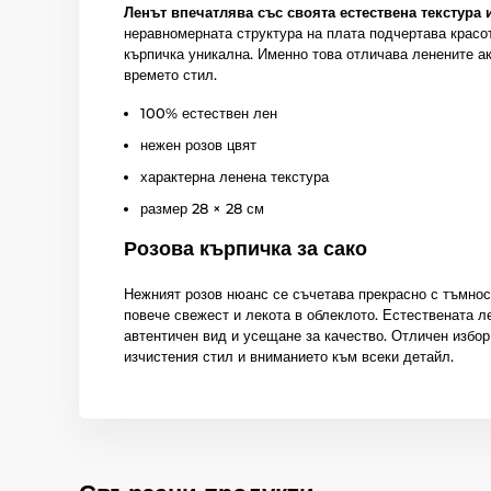
Ленът впечатлява със своята естествена текстура 
неравномерната структура на плата подчертава красот
кърпичка уникална. Именно това отличава ленените а
времето стил.
100% естествен лен
нежен розов цвят
характерна ленена текстура
размер 28 × 28 см
Розова кърпичка за сако
Нежният розов нюанс се съчетава прекрасно с тъмноси
повече свежест и лекота в облеклото. Естествената л
автентичен вид и усещане за качество. Отличен избор
изчистения стил и вниманието към всеки детайл.