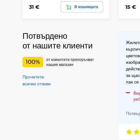
31 €
15 €
В кошницата
Потвърдено
Жилетк
от нашите клиенти
кърпич
цветов
от клиентите препоръчват
100%
изобра
нашия магазин
действ
за щас
Прочетете
пак се
всички отзиви
Ве
уе
Потвър