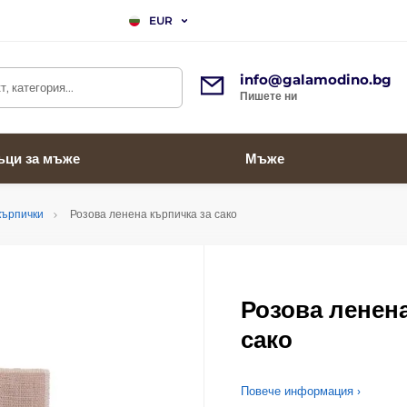
EUR
info@galamodino.bg
, категория...
Пишете ни
ъци за мъже
Мъже
кърпички
Розова ленена кърпичка за сако
Розова ленена
сако
Повече информация ›