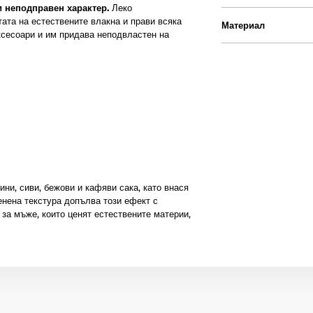
и неподправен характер.
Леко
ата на естествените влакна и прави всяка
Материал
ксесоари и им придава неподвластен на
ни, сиви, бежови и кафяви сака, като внася
енена текстура допълва този ефект с
 за мъже, които ценят естествените материи,