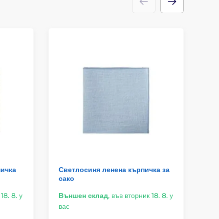
пичка
Светлосиня ленена кърпичка за
Ле
сако
18. 8. у
Външен склад
,
във вторник 18. 8. у
Въ
вас
ва