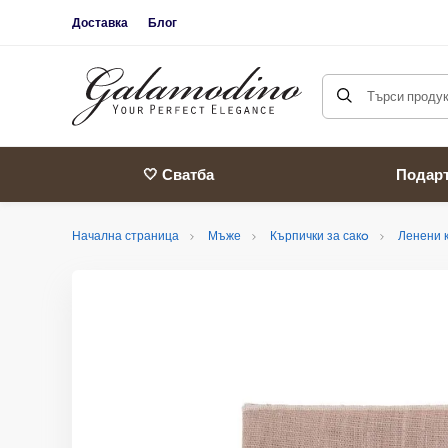
Доставка
Блог
Търси продукт
🤍 Сватба
Подар
Начална страница
Мъже
Кърпички за сакo
Ленени 