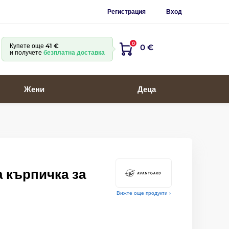
Регистрация
Вход
0
Купете още
41 €
0 €
и получете
безплатна доставка
Жени
Деца
 кърпичка за
Вижте още продукти ›