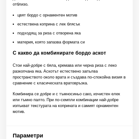
отблизо.
цвят бордо с орнаментен мотив
естествена коприна с лек блясък
подходящ за риза с отворена яка
материя, която запазва формата си
С какво да комбинирате бордо аскот
Стои най-добре с бяла, кремава или черна риза с леко
разкопчана яка. Аскотът естествено запълва
пространството около врата и създава по-спокойна визия в
сравнение с класическата вратовръзка.
Комбинира се добре и с тъмносиньо сако, изчистен елек
или тъмно палто. При по-семпли комбинации най-добре
изпъкват текстурата на коприната и самият орнаментен
мотив.
Параметри