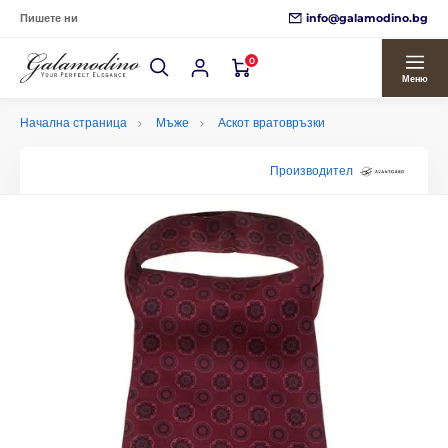
info@galamodino.bg
Пишете ни
0
Меню
Начална страница
Мъже
Аскот вратовръзки
Производител