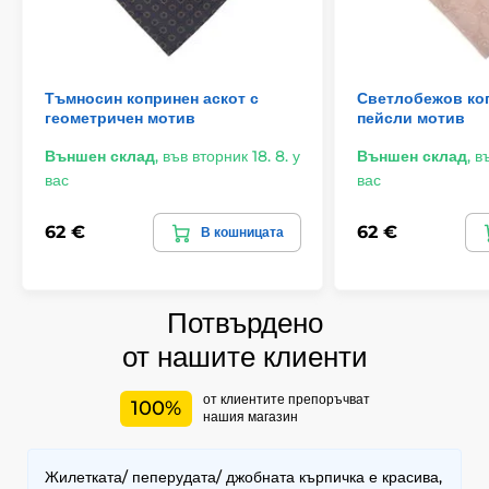
Тъмносин копринен аскот с
Светлобежов коп
геометричен мотив
пейсли мотив
Външен склад
,
във вторник 18. 8. у
Външен склад
,
въ
вас
вас
62 €
62 €
В кошницата
Потвърдено
от нашите клиенти
от клиентите препоръчват
100%
нашия магазин
Жилетката/ пеперудата/ джобната кърпичка е красива,