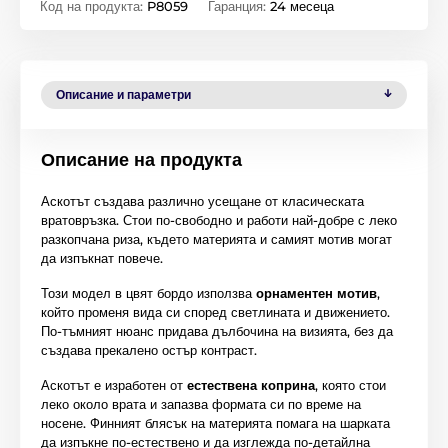
Код на продукта:
P8059
Гаранция:
24 месеца
Описание и параметри
Описание на продукта
Аскотът създава различно усещане от класическата
вратовръзка. Стои по-свободно и работи най-добре с леко
разкопчана риза, където материята и самият мотив могат
да изпъкнат повече.
Този модел в цвят бордо използва
орнаментен мотив
,
който променя вида си според светлината и движението.
По-тъмният нюанс придава дълбочина на визията, без да
създава прекалено остър контраст.
Аскотът е изработен от
естествена коприна
, която стои
леко около врата и запазва формата си по време на
носене. Финният блясък на материята помага на шарката
да изпъкне по-естествено и да изглежда по-детайлна