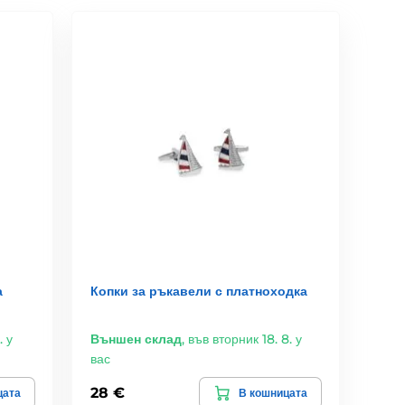
а
Копки за ръкавели с платноходка
. у
Външен склад
,
във вторник 18. 8. у
вас
28 €
цата
В кошницата