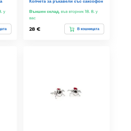
а
Копчета за ръкавели със саксофон
. у
Външен склад
,
във вторник 18. 8. у
вас
28 €
цата
В кошницата