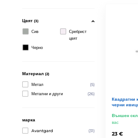
Цвят
(3)
Сив
Сребрист
цвят
Черно
Материал
(2)
Метал
(5)
Метални и други
(26)
Квадратни к
черни ивиц
Външен скл
марка
вас
Avantgard
(31)
23 €