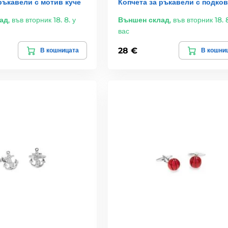
ръкавели с мотив куче
Копчета за ръкавели с подков
ад
,
във вторник 18. 8. у
Външен склад
,
във вторник 18. 8
вас
28 €
В кошницата
В кошни