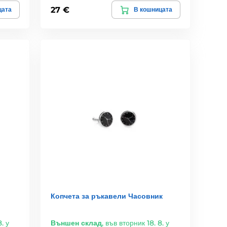
27 €
цата
В кошницата
Копчета за ръкавели Часовник
. у
Външен склад
,
във вторник 18. 8. у