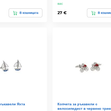
вас
27 €
В кошницата
В кошни
 ръкавели Яхта
Копчета за ръкавели с
велосипедист в червено трик