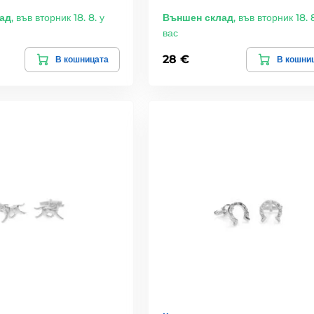
ад
,
във вторник 18. 8. у
Външен склад
,
във вторник 18. 8
вас
28 €
В кошницата
В кошни