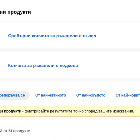
ни продукти
Сребърни копчета за ръкавели с възел
Копчета за ръкавели с подкова
репоръчва се
От най-евтиното
От най-скъпото
От най-нови
31 продукти
- филтрирайте резултатите точно според вашите изисквания.
1 от 31 продукти