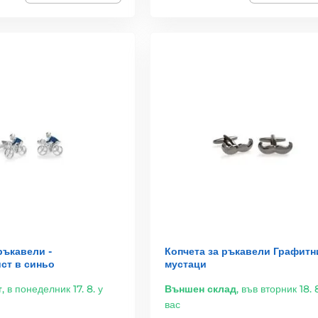
ръкавели -
Копчета за ръкавели Графитн
ст в синьо
мустаци
т
,
в понеделник 17. 8. у
Външен склад
,
във вторник 18. 8
вас