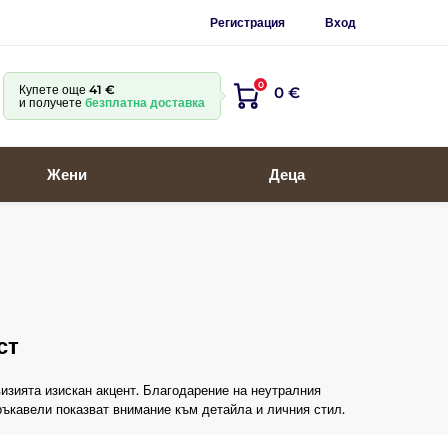
Регистрация
Вход
0
Купете още
41 €
0 €
и получете
безплатна доставка
Жени
Деца
ст
 визията изискан акцент. Благодарение на неутралния
 ръкавели показват внимание към детайла и личния стил.