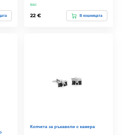
вас
22 €
цата
В кошницата
Копчета за ръкавели с камера
о