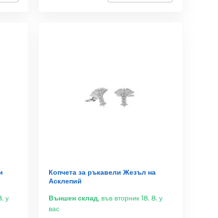
и
Копчета за ръкавели Жезъл на
Асклепий
. у
Външен склад
,
във вторник 18. 8. у
вас