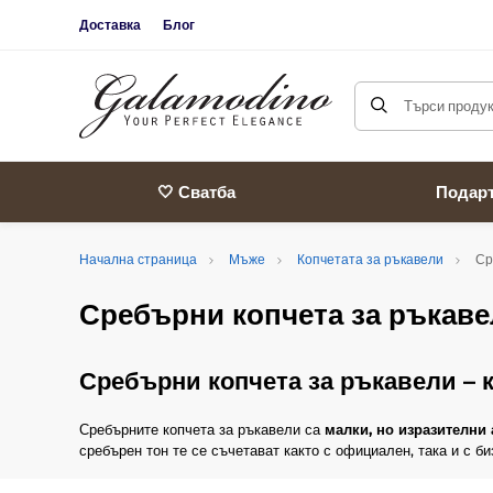
Доставка
Блог
Търси продукт
🤍 Сватба
Подар
Начална страница
Мъже
Копчетата за ръкавели
Ср
Сребърни копчета за ръкав
Сребърни копчета за ръкавели – 
Сребърните копчета за ръкавели са
малки, но изразителни
сребърен тон те се съчетават както с официален, така и с б