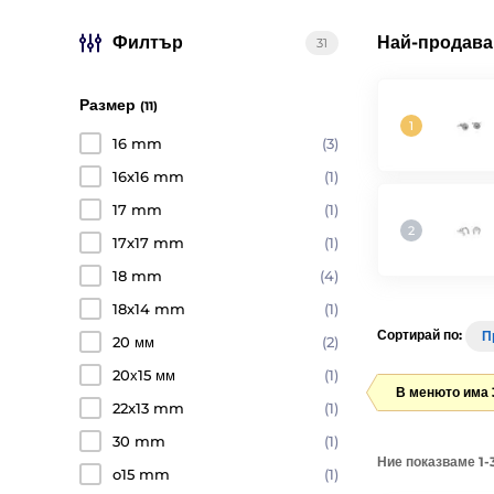
Филтър
Най-продава
31
Размер
(11)
16 mm
(3)
16x16 mm
(1)
17 mm
(1)
17x17 mm
(1)
18 mm
(4)
18x14 mm
(1)
Сортирай по:
П
20 мм
(2)
20х15 мм
(1)
В менюто има 
22x13 mm
(1)
30 mm
(1)
Ние показваме 1-3
o15 mm
(1)