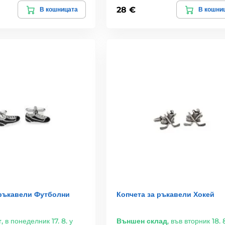
28 €
В кошницата
В кошни
 ръкавели Футболни
Копчета за ръкавели Хокей
т
,
в понеделник 17. 8. у
Външен склад
,
във вторник 18. 8