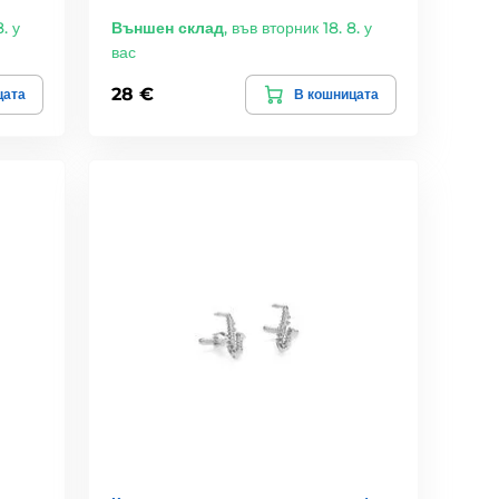
. у
Външен склад
,
във вторник 18. 8. у
вас
28 €
цата
В кошницата