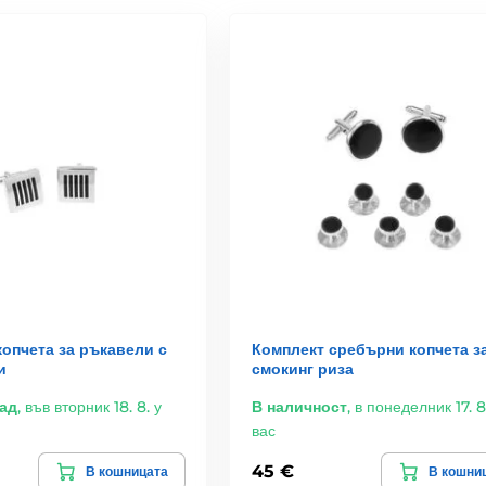
опчета за ръкавели с
Комплект сребърни копчета з
и
смокинг риза
ад
,
във вторник 18. 8. у
В наличност
,
в понеделник 17. 8
вас
45 €
В кошницата
В кошни