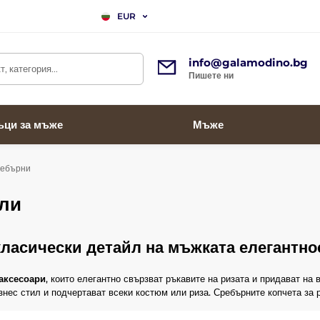
EUR
info@galamodino.bg
, категория...
Пишете ни
ъци за мъже
Мъже
ебърни
ели
класически детайл на мъжката елегантно
 аксесоари
, които елегантно свързват ръкавите на ризата и придават на
изнес стил и подчертават всеки костюм или риза. Сребърните копчета за